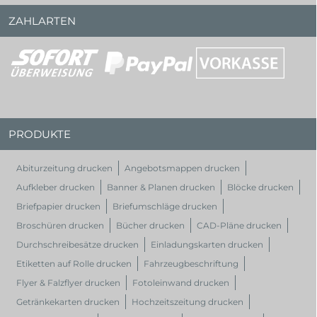
ZAHLARTEN
PRODUKTE
Abiturzeitung drucken
Angebotsmappen drucken
Aufkleber drucken
Banner & Planen drucken
Blöcke drucken
Briefpapier drucken
Briefumschläge drucken
Broschüren drucken
Bücher drucken
CAD-Pläne drucken
Durchschreibesätze drucken
Einladungskarten drucken
Etiketten auf Rolle drucken
Fahrzeugbeschriftung
Flyer & Falzflyer drucken
Fotoleinwand drucken
Getränkekarten drucken
Hochzeitszeitung drucken