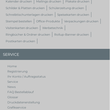
Kalender drucken
Mailings drucken
Plakate drucken
Schilder & Platten drucken
Schülerzeitung drucken
Schreibtischunterlagen drucken
Speisekarten drucken
Stempel bestellen
Office-Produkte
Verpackungen drucken
Visitenkarten drucken
Werbetechnik
Ringbücher & Ordner drucken
Rollup-Banner drucken
Postkarten drucken
SERVICE
Home
Registrierung
Ihr Konto / Auftragsstatus
Service
News
FAQ Bestellablauf
Glossar
Druckdatenerstellung
Grafikservice