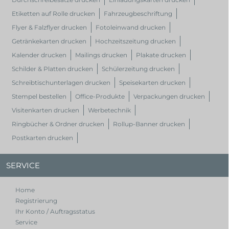
Etiketten auf Rolle drucken
Fahrzeugbeschriftung
Flyer & Falzflyer drucken
Fotoleinwand drucken
Getränkekarten drucken
Hochzeitszeitung drucken
Kalender drucken
Mailings drucken
Plakate drucken
Schilder & Platten drucken
Schülerzeitung drucken
Schreibtischunterlagen drucken
Speisekarten drucken
Stempel bestellen
Office-Produkte
Verpackungen drucken
Visitenkarten drucken
Werbetechnik
Ringbücher & Ordner drucken
Rollup-Banner drucken
Postkarten drucken
SERVICE
Home
Registrierung
Ihr Konto / Auftragsstatus
Service