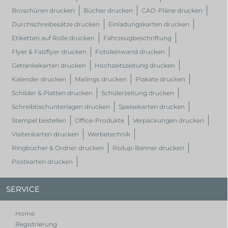
Broschüren drucken
Bücher drucken
CAD-Pläne drucken
Durchschreibesätze drucken
Einladungskarten drucken
Etiketten auf Rolle drucken
Fahrzeugbeschriftung
Flyer & Falzflyer drucken
Fotoleinwand drucken
Getränkekarten drucken
Hochzeitszeitung drucken
Kalender drucken
Mailings drucken
Plakate drucken
Schilder & Platten drucken
Schülerzeitung drucken
Schreibtischunterlagen drucken
Speisekarten drucken
Stempel bestellen
Office-Produkte
Verpackungen drucken
Visitenkarten drucken
Werbetechnik
Ringbücher & Ordner drucken
Rollup-Banner drucken
Postkarten drucken
SERVICE
Home
Registrierung