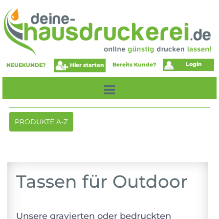
Login
Bereits Kunde?
Hier starten
NEUEKUNDE?
Toggle
PRODUKTE A-Z
navigation
Tassen für Outdoor
Unsere gravierten oder bedruckten