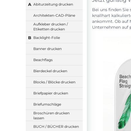
Jetzt günstig 
A
Abiturzeitung drucken
Bei uns finden Sie
knallhart kalkulier
Architekten-CAD-Pläne
ankommt. Ob auf Me
Aufkleber drucken /
Unternehmen auf pr
Etiketten drucken
B
Backlight-Folie
Banner drucken
Beachflags
Bierdeckel drucken
Blocks / Blöcke drucken
Briefpapier drucken
Briefumschläge
Broschüren drucken
lassen
BUCH / BÜCHER drucken