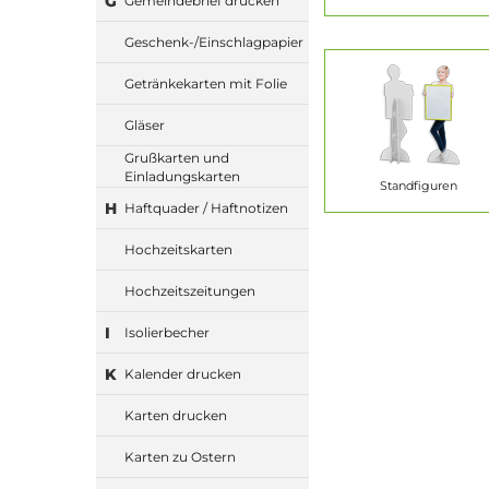
G
Gemeindebrief drucken
Geschenk-/Einschlagpapier
Getränkekarten mit Folie
Gläser
Grußkarten und
Einladungskarten
Standfiguren
H
Haftquader / Haftnotizen
Hochzeitskarten
Hochzeitszeitungen
I
Isolierbecher
K
Kalender drucken
Karten drucken
Karten zu Ostern