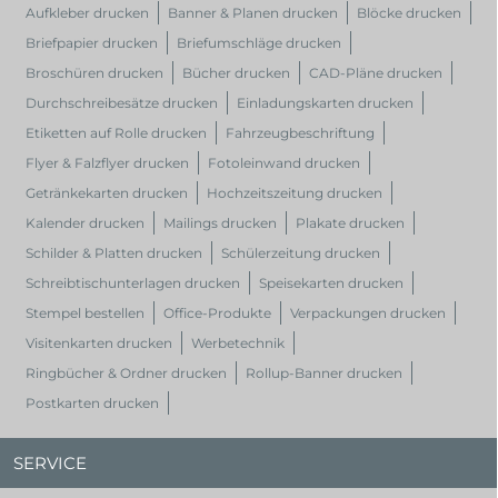
Aufkleber drucken
Banner & Planen drucken
Blöcke drucken
Briefpapier drucken
Briefumschläge drucken
Broschüren drucken
Bücher drucken
CAD-Pläne drucken
Durchschreibesätze drucken
Einladungskarten drucken
Etiketten auf Rolle drucken
Fahrzeugbeschriftung
Flyer & Falzflyer drucken
Fotoleinwand drucken
Getränkekarten drucken
Hochzeitszeitung drucken
Kalender drucken
Mailings drucken
Plakate drucken
Schilder & Platten drucken
Schülerzeitung drucken
Schreibtischunterlagen drucken
Speisekarten drucken
Stempel bestellen
Office-Produkte
Verpackungen drucken
Visitenkarten drucken
Werbetechnik
Ringbücher & Ordner drucken
Rollup-Banner drucken
Postkarten drucken
SERVICE