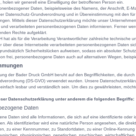
 holen wir generell eine Einwilligung der betroffenen Person ein.
onenbezogener Daten, beispielsweise des Namens, der Anschrift, E-Ma
t der Datenschutz-Grundverordnung und in Übereinstimmung mit den fü
gen. Mittels dieser Datenschutzerklärung möchte unser Unternehmen d
 und verarbeiteten personenbezogenen Daten informieren. Ferner werd
enden Rechte aufgeklärt.
hat als für die Verarbeitung Verantwortlicher zahlreiche technische
r über diese Internetseite verarbeiteten personenbezogenen Daten sic
undsätzlich Sicherheitslücken aufweisen, sodass ein absoluter Schutz
son frei, personenbezogene Daten auch auf alternativen Wegen, beispie
immungen
ung der Bader Druck GmbH beruht auf den Begrifflichkeiten, die durc
verordnung (DS-GVO) verwendet wurden. Unsere Datenschutzerklärung 
einfach lesbar und verständlich sein. Um dies zu gewährleisten, möchte
eser Datenschutzerklärung unter anderem die folgenden Begriffe:
bezogene Daten
 Daten sind alle Informationen, die sich auf eine identifizierte oder i
en. Als identifizierbar wird eine natürliche Person angesehen, die dire
n, zu einer Kennnummer, zu Standortdaten, zu einer Online-Kennung
sischen, physiologischen, genetischen, psychischen, wirtschaftlichen, k