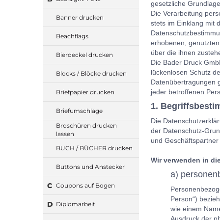
gesetzliche Grundlage,
Die Verarbeitung pers
Banner drucken
stets im Einklang mi
Datenschutzbestimmun
Beachflags
erhobenen, genutzten
über die ihnen zusteh
Bierdeckel drucken
Die Bader Druck GmbH 
lückenlosen Schutz de
Blocks / Blöcke drucken
Datenübertragungen gr
jeder betroffenen Per
Briefpapier drucken
1. Begriffsbest
Briefumschläge
Die Datenschutzerklär
Broschüren drucken
der Datenschutz-Grund
lassen
und Geschäftspartner 
BUCH / BÜCHER drucken
Wir verwenden in di
Buttons und Anstecker
a) personen
C
Coupons auf Bogen
Personenbezogene
Person“) bezieh
D
Diplomarbeit
wie einem Name
Ausdruck der phy