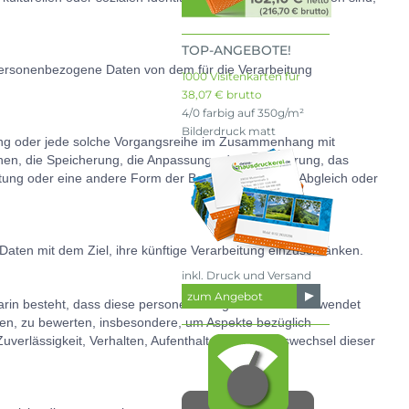
TOP-ANGEBOTE!
en personenbezogene Daten von dem für die Verarbeitung
1000 Visitenkarten für
38,07 € brutto
4/0 farbig auf 350g/m²
Bilderdruck matt
rgang oder jede solche Vorgangsreihe im Zusammenhang mit
nen, die Speicherung, die Anpassung oder Veränderung, das
tung oder eine andere Form der Bereitstellung, den Abgleich oder
aten mit dem Ziel, ihre künftige Verarbeitung einzuschränken.
inkl. Druck und Versand
zum Angebot
e darin besteht, dass diese personenbezogenen Daten verwendet
hen, zu bewerten, insbesondere, um Aspekte bezüglich
Zuverlässigkeit, Verhalten, Aufenthaltsort oder Ortswechsel dieser