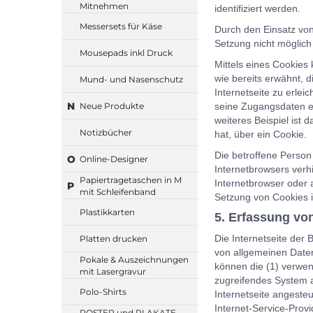
Mitnehmen
identifiziert werden.
Messersets für Käse
Durch den Einsatz von
Setzung nicht möglich
Mousepads inkl Druck
Mittels eines Cookies
wie bereits erwähnt, 
Mund- und Nasenschutz
Internetseite zu erlei
N
Neue Produkte
seine Zugangsdaten e
weiteres Beispiel ist 
Notizbücher
hat, über ein Cookie.
Die betroffene Person
O
Online-Designer
Internetbrowsers verh
Papiertragetaschen in M
Internetbrowser oder 
P
mit Schleifenband
Setzung von Cookies i
Plastikkarten
5. Erfassung vo
Die Internetseite der
Platten drucken
von allgemeinen Daten
Pokale & Auszeichnungen
können die (1) verwen
mit Lasergravur
zugreifendes System a
Polo-Shirts
Internetseite angesteu
Internet-Service-Prov
POSTER und PLAKATE