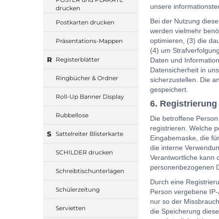
unsere informationst
drucken
Bei der Nutzung diese
Postkarten drucken
werden vielmehr benöti
optimieren, (3) die d
Präsentations-Mappen
(4) um Strafverfolgun
R
Registerblätter
Daten und Information
Datensicherheit in un
Ringbücher & Ordner
sicherzustellen. Die
gespeichert.
Roll-Up Banner Display
6. Registrierung
Rubbellose
Die betroffene Person
registrieren. Welche 
S
Sattelreiter Blisterkarte
Eingabemaske, die für
die interne Verwendun
SCHILDER drucken
Verantwortliche kann d
personenbezogenen Dat
Schreibtischunterlagen
Durch eine Registrieru
Schülerzeitung
Person vergebene IP-A
nur so der Missbrauch
Servietten
die Speicherung dieser