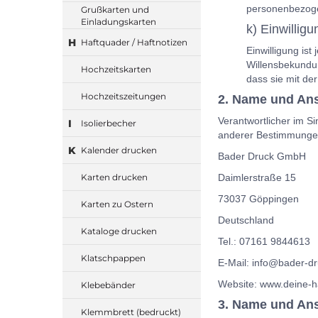
personenbezoge
Grußkarten und
Einladungskarten
k) Einwilligu
H
Haftquader / Haftnotizen
Einwilligung is
Willensbekundun
Hochzeitskarten
dass sie mit de
Hochzeitszeitungen
2. Name und Ansc
Verantwortlicher im S
I
Isolierbecher
anderer Bestimmungen 
K
Kalender drucken
Bader Druck GmbH
Karten drucken
Daimlerstraße 15
73037 Göppingen
Karten zu Ostern
Deutschland
Kataloge drucken
Tel.: 07161 9844613
Klatschpappen
E-Mail: info@bader-d
Website: www.deine-h
Klebebänder
3. Name und Ans
Klemmbrett (bedruckt)