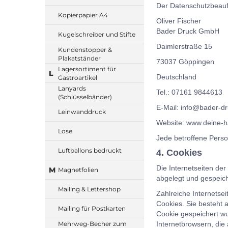
Der Datenschutzbeauftr
Kopierpapier A4
Oliver Fischer
Bader Druck GmbH
Kugelschreiber und Stifte
Daimlerstraße 15
Kundenstopper &
Plakatständer
73037 Göppingen
Lagersortiment für
L
Deutschland
Gastroartikel
Lanyards
Tel.: 07161 9844613
(Schlüsselbänder)
E-Mail: info@bader-d
Leinwanddruck
Website: www.deine-h
Lose
Jede betroffene Perso
Luftballons bedruckt
4. Cookies
Die Internetseiten d
M
Magnetfolien
abgelegt und gespeic
Mailing & Lettershop
Zahlreiche Internetse
Cookies. Sie besteht 
Mailing für Postkarten
Cookie gespeichert wu
Mehrweg-Becher zum
Internetbrowsern, die