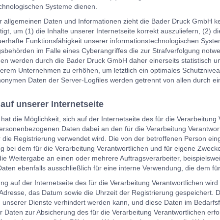
echnologischen Systeme dienen.
r allgemeinen Daten und Informationen zieht die Bader Druck GmbH ke
gt, um (1) die Inhalte unserer Internetseite korrekt auszuliefern, (2) d
auerhafte Funktionsfähigkeit unserer informationstechnologischen Syst
gsbehörden im Falle eines Cyberangriffes die zur Strafverfolgung not
en werden durch die Bader Druck GmbH daher einerseits statistisch un
serem Unternehmen zu erhöhen, um letztlich ein optimales Schutznive
 anonymen Daten der Server-Logfiles werden getrennt von allen durch
 auf unserer Internetseite
 hat die Möglichkeit, sich auf der Internetseite des für die Verarbeit
personenbezogenen Daten dabei an den für die Verarbeitung Verantwortli
 die Registrierung verwendet wird. Die von der betroffenen Person 
g bei dem für die Verarbeitung Verantwortlichen und für eigene Zwecke
ie Weitergabe an einen oder mehrere Auftragsverarbeiter, beispielsweis
en ebenfalls ausschließlich für eine interne Verwendung, die dem für 
ng auf der Internetseite des für die Verarbeitung Verantwortlichen wird
dresse, das Datum sowie die Uhrzeit der Registrierung gespeichert. D
 unserer Dienste verhindert werden kann, und diese Daten im Bedarfsfa
 Daten zur Absicherung des für die Verarbeitung Verantwortlichen erfor