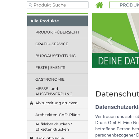
PRODUK
Previous
Alle Produkte
PRODUKT-ÜBERSICHT
GRAFIK-SERVICE
BÜROAUSSTATTUNG
FESTE | EVENTS
GASTRONOMIE
MESSE- und
Datenschut
AUSSENWERBUNG
A
Abiturzeitung drucken
Datenschutzerk
Architekten-CAD-Pläne
Wir freuen uns sehr ü
Druck GmbH. Eine Nut
Aufkleber drucken /
betroffene Person be
Etiketten drucken
personenbezogener Dat
B
Backlight-Folie