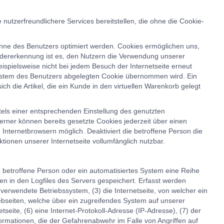
utzerfreundlichere Services bereitstellen, die ohne die Cookie-
inne des Benutzers optimiert werden. Cookies ermöglichen uns,
edererkennung ist es, den Nutzern die Verwendung unserer
eispielsweise nicht bei jedem Besuch der Internetseite erneut
ystem des Benutzers abgelegten Cookie übernommen wird. Ein
h die Artikel, die ein Kunde in den virtuellen Warenkorb gelegt
tels einer entsprechenden Einstellung des genutzten
rner können bereits gesetzte Cookies jederzeit über einen
Internetbrowsern möglich. Deaktiviert die betroffene Person die
ionen unserer Internetseite vollumfänglich nutzbar.
e betroffene Person oder ein automatisiertes System eine Reihe
n in den Logfiles des Servers gespeichert. Erfasst werden
rwendete Betriebssystem, (3) die Internetseite, von welcher ein
ebseiten, welche über ein zugreifendes System auf unserer
tseite, (6) eine Internet-Protokoll-Adresse (IP-Adresse), (7) der
ormationen, die der Gefahrenabwehr im Falle von Angriffen auf