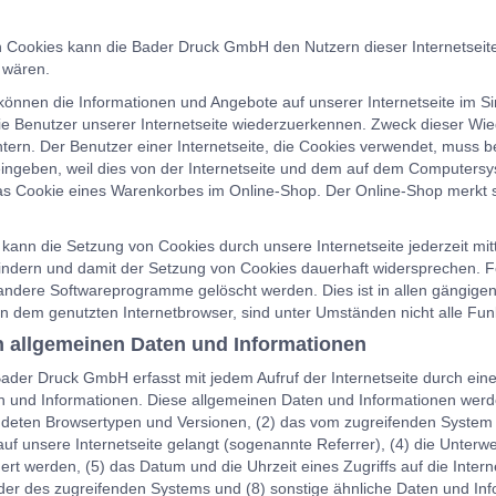
 Cookies kann die Bader Druck GmbH den Nutzern dieser Internetseite n
 wären.
 können die Informationen und Angebote auf unserer Internetseite im S
die Benutzer unserer Internetseite wiederzuerkennen. Zweck dieser Wi
chtern. Der Benutzer einer Internetseite, die Cookies verwendet, muss b
ingeben, weil dies von der Internetseite und dem auf dem Computers
das Cookie eines Warenkorbes im Online-Shop. Der Online-Shop merkt sic
 kann die Setzung von Cookies durch unsere Internetseite jederzeit mit
indern und damit der Setzung von Cookies dauerhaft widersprechen. Fe
andere Softwareprogramme gelöscht werden. Dies ist in allen gängigen 
n dem genutzten Internetbrowser, sind unter Umständen nicht alle Funkt
n allgemeinen Daten und Informationen
 Bader Druck GmbH erfasst mit jedem Aufruf der Internetseite durch ein
 und Informationen. Diese allgemeinen Daten und Informationen werde
deten Browsertypen und Versionen, (2) das vom zugreifenden System ve
uf unsere Internetseite gelangt (sogenannte Referrer), (4) die Unterw
ert werden, (5) das Datum und die Uhrzeit eines Zugriffs auf die Interne
ider des zugreifenden Systems und (8) sonstige ähnliche Daten und Inf