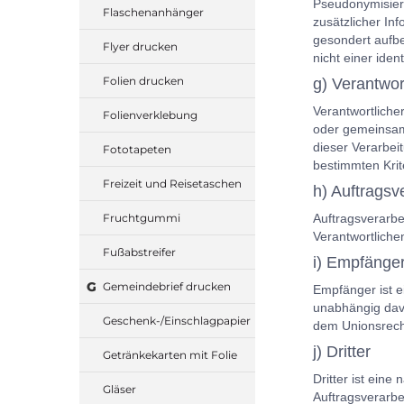
Pseudonymisier
Flaschenanhänger
zusätzlicher In
gesondert aufb
Flyer drucken
nicht einer iden
Folien drucken
g) Verantwor
Verantwortlicher
Folienverklebung
oder gemeinsam
dieser Verarbei
Fototapeten
bestimmten Kri
Freizeit und Reisetaschen
h) Auftragsv
Fruchtgummi
Auftragsverarbe
Verantwortlichen
Fußabstreifer
i) Empfänge
G
Gemeindebrief drucken
Empfänger ist e
unabhängig davo
Geschenk-/Einschlagpapier
dem Unionsrecht
j) Dritter
Getränkekarten mit Folie
Dritter ist ein
Gläser
Auftragsverarbe