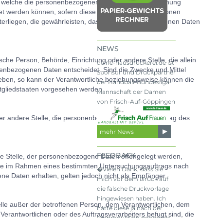
uf welche die personenbezogenen Daten ohne Hinzuziehung
et werden können, sofern diese zusätzlichen Informationen
rliegen, die gewährleisten, dass die personenbezogenen Daten
NEWS
tische Person, Behörde, Einrichtung oder andere Stelle, die allein
deine-hausdruckerei.de ist
enbezogenen Daten entscheidet. Sind die Zwecke und Mittel
Sponsor und Druckpartner
geben, so kann der Verantwortliche beziehungsweise können die
der Handball-Bundesliga-
tgliedstaaten vorgesehen werden.
Mannschaft der Damen
von Frisch-Auf-Göppingen
 oder andere Stelle, die personenbezogene Daten im Auftrag des
mehr News
FEEDBACK
ere Stelle, der personenbezogene Daten offengelegt werden,
, die im Rahmen eines bestimmten Untersuchungsauftrags nach
�Vielen Dank, dass Sie
e Daten erhalten, gelten jedoch nicht als Empfänger.
mich vor dem Druck auf
die falsche Druckvorlage
hingewiesen haben. Ich
Stelle außer der betroffenen Person, dem Verantwortlichen, dem
hatte diese ja nach der
erantwortlichen oder des Auftragsverarbeiters befugt sind, die
Vorproduktion nochmals