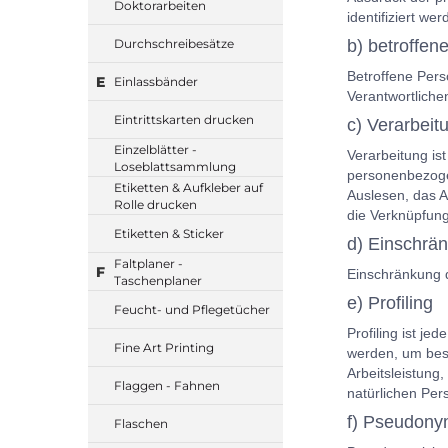
Doktorarbeiten
identifiziert we
Durchschreibesätze
b) betroffen
Betroffene Pers
E
Einlassbänder
Verantwortliche
Eintrittskarten drucken
c) Verarbeit
Einzelblätter -
Verarbeitung is
Loseblattsammlung
personenbezoge
Etiketten & Aufkleber auf
Auslesen, das A
Rolle drucken
die Verknüpfung
Etiketten & Sticker
d) Einschrä
Faltplaner -
F
Einschränkung d
Taschenplaner
e) Profiling
Feucht- und Pflegetücher
Profiling ist j
Fine Art Printing
werden, um best
Arbeitsleistung,
Flaggen - Fahnen
natürlichen Per
f) Pseudony
Flaschen