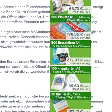
il-Adresse oder Telefonnummer einer betroffenen Person, erfolgt
r die Bader Druck GmbH geltenden landesspezifischen
ie Öffentlichkeit über Art, Umfang und Zweck der von uns
en betroffene Personen mittels dieser Datenschutzerklärung
 und organisatorische Maßnahmen umgesetzt, um einen möglichst
herzustellen. Dennoch können Internetbasierte
 nicht gewährleistet werden kann. Aus diesem Grund steht es
lsweise telefonisch, an uns zu übermitteln.
h den Europäischen Richtlinien- und Verordnungsgeber beim Erlass
soll sowohl für die Öffentlichkeit als auch für unsere Kunden
n wir vorab die verwendeten Begrifflichkeiten erläutern.
dentifizierbare natürliche Person (im Folgenden „betroffene
kt oder indirekt, insbesondere mittels Zuordnung zu einer Kennung
 oder zu einem oder mehreren besonderen Merkmalen, die
ulturellen oder sozialen Identität dieser natürlichen Person sind,