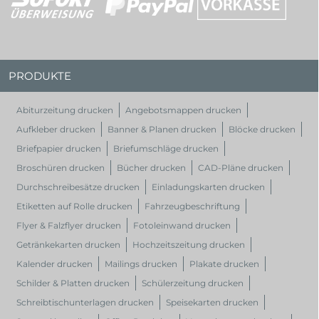
PRODUKTE
Abiturzeitung drucken
Angebotsmappen drucken
Aufkleber drucken
Banner & Planen drucken
Blöcke drucken
Briefpapier drucken
Briefumschläge drucken
Broschüren drucken
Bücher drucken
CAD-Pläne drucken
Durchschreibesätze drucken
Einladungskarten drucken
Etiketten auf Rolle drucken
Fahrzeugbeschriftung
Flyer & Falzflyer drucken
Fotoleinwand drucken
Getränkekarten drucken
Hochzeitszeitung drucken
Kalender drucken
Mailings drucken
Plakate drucken
Schilder & Platten drucken
Schülerzeitung drucken
Schreibtischunterlagen drucken
Speisekarten drucken