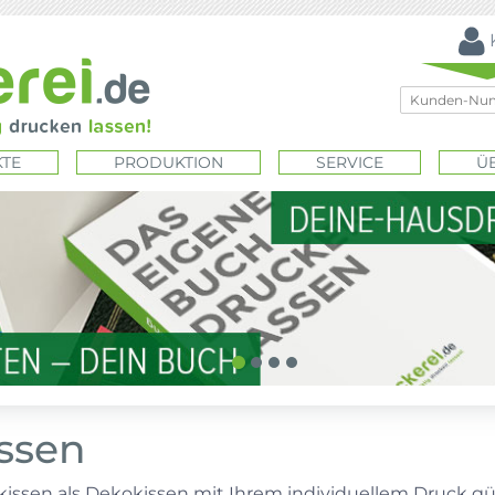
TE
PRODUKTION
SERVICE
Ü
ssen
kissen als Dekokissen mit Ihrem individuellem Druck g