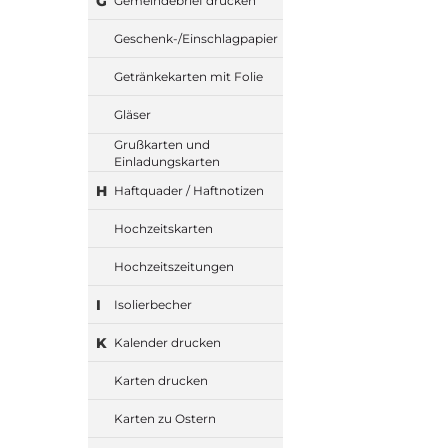
G
Gemeindebrief drucken
Geschenk-/Einschlagpapier
Getränkekarten mit Folie
Gläser
Grußkarten und
Einladungskarten
H
Haftquader / Haftnotizen
Hochzeitskarten
Hochzeitszeitungen
I
Isolierbecher
K
Kalender drucken
Karten drucken
Karten zu Ostern