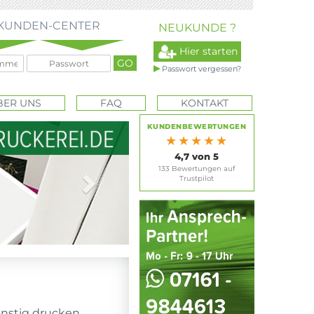
KUNDEN-CENTER
NEUKUNDE ?
Hier starten
Passwort vergessen?
BER UNS
FAQ
KONTAKT
Next
KUNDENBEWERTUNGEN
★★★★★
4,7 von 5
133 Bewertungen auf
Trustpilot
ünstig drucken