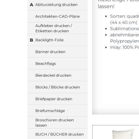
A
Abiturzeitung drucken
lassen!
Sorten: quad
Architekten-CAD-Pläne
(44 x 40 cm)
Aufkleber drucken /
Sublimation
Etiketten drucken
abnehmbarer 
B
Backlight-Folie
Polypropylen
Inlay: 100% P
Banner drucken
Beachflags
Bierdeckel drucken
Blocks / Blöcke drucken
Briefpapier drucken
Briefumschläge
Broschüren drucken
lassen
BUCH / BÜCHER drucken