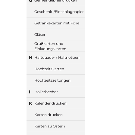
G
Gemeindebrief drucken
Geschenk-/Einschlagpapier
Getränkekarten mit Folie
Gläser
Grußkarten und
Einladungskarten
H
Haftquader / Haftnotizen
Hochzeitskarten
Hochzeitszeitungen
I
Isolierbecher
K
Kalender drucken
Karten drucken
Karten zu Ostern