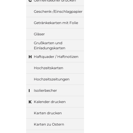
G
Gemeindebrief drucken
Geschenk-/Einschlagpapier
Getränkekarten mit Folie
Gläser
Grußkarten und
Einladungskarten
H
Haftquader / Haftnotizen
Hochzeitskarten
Hochzeitszeitungen
I
Isolierbecher
K
Kalender drucken
Karten drucken
Karten zu Ostern