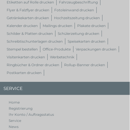
Etiketten auf Rolle drucken
Fahrzeugbeschriftung
Flyer & Falzflyer drucken
Fotoleinwand drucken
Getränkekarten drucken
Hochzeitszeitung drucken
Kalender drucken
Mailings drucken
Plakate drucken
Schilder & Platten drucken
Schülerzeitung drucken
Schreibtischunterlagen drucken
Speisekarten drucken
Stempel bestellen
Office-Produkte
Verpackungen drucken
Visitenkarten drucken
Werbetechnik
Ringbücher & Ordner drucken
Rollup-Banner drucken
Postkarten drucken
SERVICE
Home
Registrierung
Ihr Konto / Auftragsstatus
Service
News