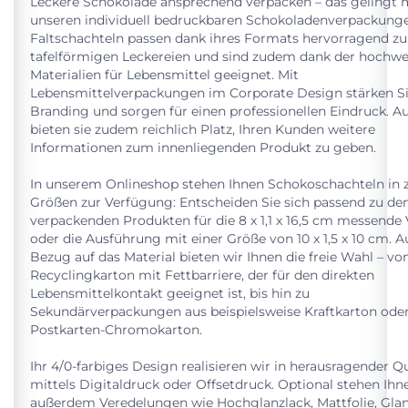
Leckere Schokolade ansprechend verpacken – das gelingt 
unseren individuell bedruckbaren Schokoladenverpackunge
Faltschachteln passen dank ihres Formats hervorragend zu
tafelförmigen Leckereien und sind zudem dank der hochwe
Materialien für Lebensmittel geeignet. Mit
Lebensmittelverpackungen im Corporate Design stärken Si
Branding und sorgen für einen professionellen Eindruck. 
bieten sie zudem reichlich Platz, Ihren Kunden weitere
Informationen zum innenliegenden Produkt zu geben.
In unserem Onlineshop stehen Ihnen Schokoschachteln in 
Größen zur Verfügung: Entscheiden Sie sich passend zu de
verpackenden Produkten für die 8 x 1,1 x 16,5 cm messende 
oder die Ausführung mit einer Größe von 10 x 1,5 x 10 cm. A
Bezug auf das Material bieten wir Ihnen die freie Wahl – vo
Recyclingkarton mit Fettbarriere, der für den direkten
Lebensmittelkontakt geeignet ist, bis hin zu
Sekundärverpackungen aus beispielsweise Kraftkarton ode
Postkarten-Chromokarton.
Ihr 4/0-farbiges Design realisieren wir in herausragender Qu
mittels Digitaldruck oder Offsetdruck. Optional stehen Ihn
außerdem Veredelungen wie Hochglanzlack, Mattfolie, Glan