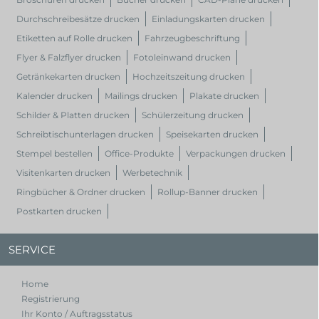
Durchschreibesätze drucken
Einladungskarten drucken
Etiketten auf Rolle drucken
Fahrzeugbeschriftung
Flyer & Falzflyer drucken
Fotoleinwand drucken
Getränkekarten drucken
Hochzeitszeitung drucken
Kalender drucken
Mailings drucken
Plakate drucken
Schilder & Platten drucken
Schülerzeitung drucken
Schreibtischunterlagen drucken
Speisekarten drucken
Stempel bestellen
Office-Produkte
Verpackungen drucken
Visitenkarten drucken
Werbetechnik
Ringbücher & Ordner drucken
Rollup-Banner drucken
Postkarten drucken
SERVICE
Home
Registrierung
Ihr Konto / Auftragsstatus