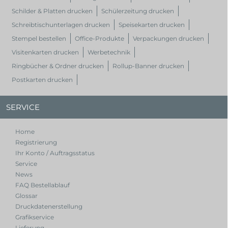
Schilder & Platten drucken
Schülerzeitung drucken
Schreibtischunterlagen drucken
Speisekarten drucken
Stempel bestellen
Office-Produkte
Verpackungen drucken
Visitenkarten drucken
Werbetechnik
Ringbücher & Ordner drucken
Rollup-Banner drucken
Postkarten drucken
SERVICE
Home
Registrierung
Ihr Konto / Auftragsstatus
Service
News
FAQ Bestellablauf
Glossar
Druckdatenerstellung
Grafikservice
Lieferung