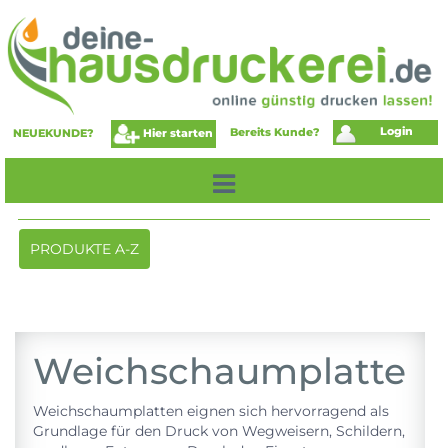
Login
Bereits Kunde?
Hier starten
NEUEKUNDE?
Toggle
PRODUKTE A-Z
navigation
Weichschaumplatte
Weichschaumplatten eignen sich hervorragend als
Grundlage für den Druck von Wegweisern, Schildern,