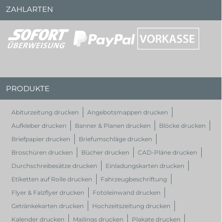
ZAHLARTEN
PRODUKTE
Abiturzeitung drucken
Angebotsmappen drucken
Aufkleber drucken
Banner & Planen drucken
Blöcke drucken
Briefpapier drucken
Briefumschläge drucken
Broschüren drucken
Bücher drucken
CAD-Pläne drucken
Durchschreibesätze drucken
Einladungskarten drucken
Etiketten auf Rolle drucken
Fahrzeugbeschriftung
Flyer & Falzflyer drucken
Fotoleinwand drucken
Getränkekarten drucken
Hochzeitszeitung drucken
Kalender drucken
Mailings drucken
Plakate drucken