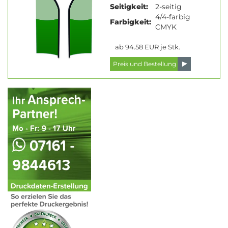
Seitigkeit:
2-seitig
4/4-farbig
Farbigkeit:
CMYK
ab 94.58 EUR je Stk.