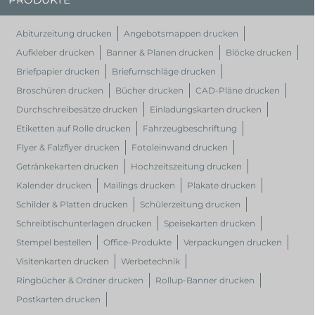
Abiturzeitung drucken
Angebotsmappen drucken
Aufkleber drucken
Banner & Planen drucken
Blöcke drucken
Briefpapier drucken
Briefumschläge drucken
Broschüren drucken
Bücher drucken
CAD-Pläne drucken
Durchschreibesätze drucken
Einladungskarten drucken
Etiketten auf Rolle drucken
Fahrzeugbeschriftung
Flyer & Falzflyer drucken
Fotoleinwand drucken
Getränkekarten drucken
Hochzeitszeitung drucken
Kalender drucken
Mailings drucken
Plakate drucken
Schilder & Platten drucken
Schülerzeitung drucken
Schreibtischunterlagen drucken
Speisekarten drucken
Stempel bestellen
Office-Produkte
Verpackungen drucken
Visitenkarten drucken
Werbetechnik
Ringbücher & Ordner drucken
Rollup-Banner drucken
Postkarten drucken