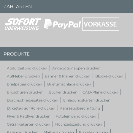
ZAHLARTEN
PRODUKTE
Abiturzeitung drucken
Angebotsmappen drucken
Aufkleber drucken
Banner & Planen drucken
Blöcke drucken
Briefpapier drucken
Briefumschläge drucken
Broschüren drucken
Bücher drucken
CAD-Pläne drucken
Durchschreibesätze drucken
Einladungskarten drucken
Etiketten auf Rolle drucken
Fahrzeugbeschriftung
Flyer & Falzflyer drucken
Fotoleinwand drucken
Getränkekarten drucken
Hochzeitszeitung drucken
Kalender drucken
Mailings drucken
Plakate drucken