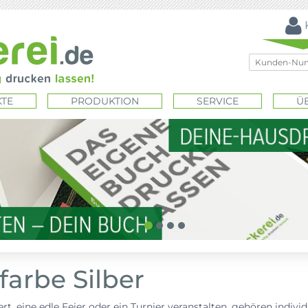
TE
PRODUKTION
SERVICE
Ü
farbe Silber
t, eine edle Feier oder ein Turnier veranstalten, gehören individ