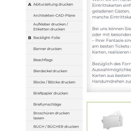
A
Abiturzeitung drucken
Eintrittskarten ei
geladenen Gästen, 
Architekten-CAD-Pläne
manche Eintrittska
Aufkleber drucken /
Bei uns können Sie
Etiketten drucken
oder mit besondere
B
Backlight-Folie
– Ihrer Fantasie si
am besten Tickets
Banner drucken
Karten, realisieren
Beachflags
Bezüglich des Form
Auswahlmöglichkei
Bierdeckel drucken
Karten aus bestemp
Handumdrehen zum
Blocks / Blöcke drucken
Briefpapier drucken
Briefumschläge
Broschüren drucken
lassen
BUCH / BÜCHER drucken