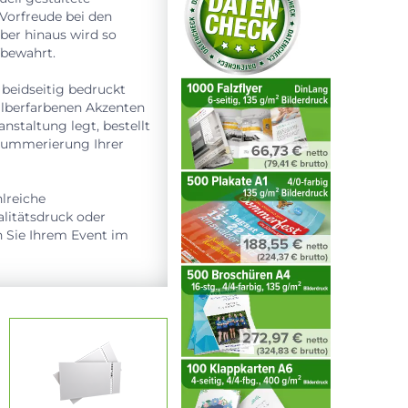
 Vorfreude bei den
ber hinaus wird so
fbewahrt.
 beidseitig bedruckt
silberfarbenen Akzenten
nstaltung legt, bestellt
 Nummerierung Ihrer
lreiche
litätsdruck oder
n Sie Ihrem Event im