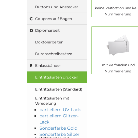
Buttons und Anstecker
keine Perforation und ke
Nummerierung
C
Coupons auf Bogen
D
Diplomarbeit
Doktorarbeiten
Durchschreibesätze
E
mit Perforation und
Einlassbänder
Nummerierung
Eintrittskarten drucken
Eintrittskarten (Standard)
Eintrittskarten mit
Veredelung
partiellem UV-Lack
partiellem Glitzer-
Lack
Sonderfarbe Gold
Sonderfarbe Silber