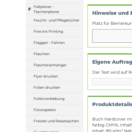
Faltplaner -
F
Taschenplaner
Hinweise und
Feucht- und Pflegetücher
Platz für Bemerku
Fine Art Printing
Flaggen - Fahnen
Flaschen
Eigene Auftra
Flaschenanhänger
Der Text wird auf R
Flyer drucken
Folien drucken
Folienverklebung
Produktdetail
Fototapeten
Buch Hardcover mit
Freizeit und Reisetaschen
farbig CMYK, Inhalt
Inhalt: 80 g/m² Na