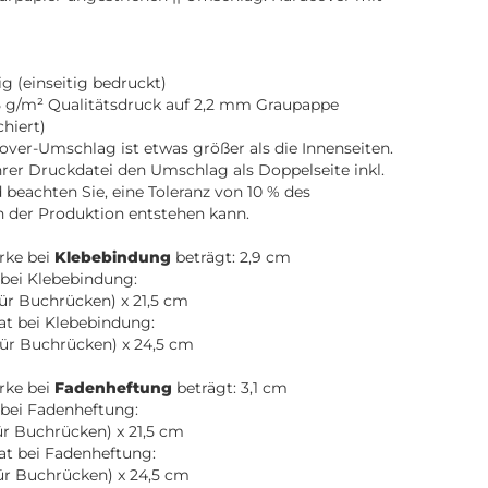
g (einseitig bedruckt)
 g/m² Qualitätsdruck auf 2,2 mm Graupappe
chiert)
over-Umschlag ist etwas größer als die Innenseiten.
Ihrer Druckdatei den Umschlag als Doppelseite inkl.
beachten Sie, eine Toleranz von 10 % des
n der Produktion entstehen kann.
rke bei
Klebebindung
beträgt: 2,9 cm
bei Klebebindung:
für Buchrücken) x 21,5 cm
t bei Klebebindung:
für Buchrücken) x 24,5 cm
rke bei
Fadenheftung
beträgt: 3,1 cm
bei Fadenheftung:
ür Buchrücken) x 21,5 cm
at bei Fadenheftung:
für Buchrücken) x 24,5 cm