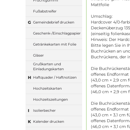
Fruchtgummi
Mattfolie
Fußabstreifer
Umschlag:
Hardcover 4/0-farbi
G
Gemeindebrief drucken
Deckenüberzug 135
(einseitig folienkas
Geschenk-/Einschlagpapier
Hinweis: Der Hardc
Getränkekarten mit Folie
Bitte legen Sie in 
Buchrücken an und 
Gläser
Buchrückens, der i
Grußkarten und
Die Buchrückenstä
Einladungskarten
offenes Endformat 
H
Haftquader / Haftnotizen
(43,0 cm + 2,9 cm 
offenes Datenforma
Hochzeitskarten
(46,0 cm + 2,9 cm 
Hochzeitszeitungen
Die Buchrückenstä
offenes Endformat 
I
Isolierbecher
(43,0 cm + 3,1 cm f
offenes Datenform
K
Kalender drucken
(46,0 cm + 3,1 cm 