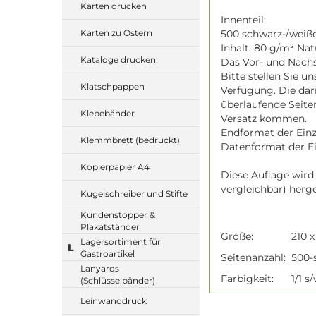
Karten drucken
Innenteil:
500 schwarz-/weiße 
Karten zu Ostern
Inhalt: 80 g/m² Na
Kataloge drucken
Das Vor- und Nachs
Bitte stellen Sie u
Klatschpappen
Verfügung. Die dar
überlaufende Seite
Klebebänder
Versatz kommen.
Endformat der Einze
Klemmbrett (bedruckt)
Datenformat der Ein
Kopierpapier A4
Diese Auflage wird
vergleichbar) herge
Kugelschreiber und Stifte
Kundenstopper &
Plakatständer
Größe:
210 
Lagersortiment für
L
Gastroartikel
Seitenanzahl:
500-s
Lanyards
Farbigkeit:
1/1 s
(Schlüsselbänder)
Leinwanddruck