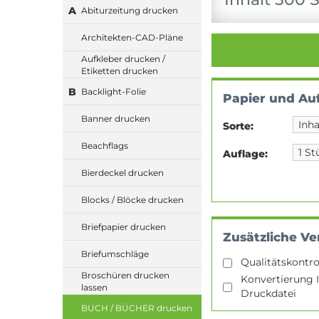
A
Abiturzeitung drucken
Architekten-CAD-Pläne
Aufkleber drucken /
Etiketten drucken
B
Backlight-Folie
Papier und Au
Banner drucken
Sorte:
Beachflags
Auflage:
Bierdeckel drucken
Blocks / Blöcke drucken
Briefpapier drucken
Zusätzliche Ve
Briefumschläge
Qualitätskontro
Broschüren drucken
Konvertierung I
lassen
Druckdatei
BUCH / BÜCHER drucken