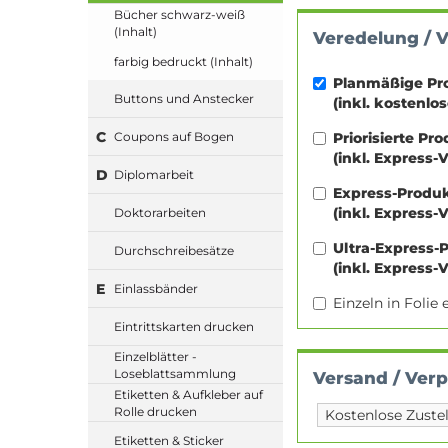
Bücher schwarz-weiß
(Inhalt)
Veredelung / 
farbig bedruckt (Inhalt)
Planmäßige Pr
Buttons und Anstecker
(inkl. kostenlo
C
Priorisierte Pr
Coupons auf Bogen
(inkl. Express-
D
Diplomarbeit
Express-Produ
(inkl. Express-
Doktorarbeiten
Ultra-Express-
Durchschreibesätze
(inkl. Express-
E
Einlassbänder
Einzeln in Foli
Eintrittskarten drucken
Einzelblätter -
Loseblattsammlung
Versand / Ver
Etiketten & Aufkleber auf
Rolle drucken
Etiketten & Sticker