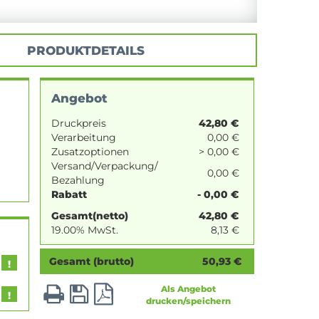
PRODUKTDETAILS
Angebot
Druckpreis
42,80
€
Verarbeitung
0,00 €
Zusatzoptionen
> 0,00 €
Versand/Verpackung/
0,00 €
Bezahlung
Rabatt
- 0,00 €
Gesamt(netto)
42,80
€
19.00% MwSt.
8,13
€
Gesamt (brutto)
50,93
€
Als Angebot
drucken/speichern