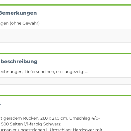
 Bemerkungen
ngen (ohne Gewähr)
gbeschreibung
echnungen, Lieferscheinen, etc. angezeigt...
s
 geradem Rücken, 21,0 x 21,0 cm, Umschlag 4/0-
 500 Seiten 1/1-farbig Schwarz
turpapier ungestrichen || Umschlag: Hardcover mit