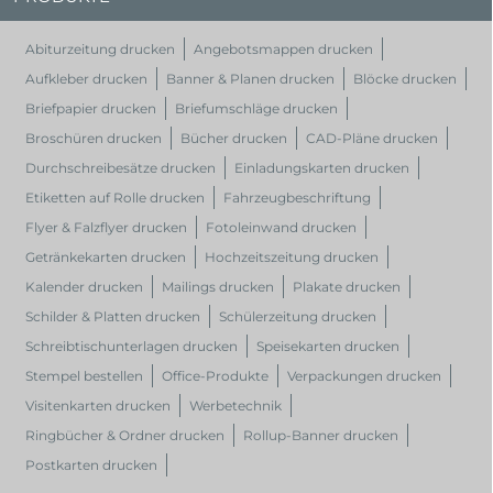
Abiturzeitung drucken
Angebotsmappen drucken
Aufkleber drucken
Banner & Planen drucken
Blöcke drucken
Briefpapier drucken
Briefumschläge drucken
Broschüren drucken
Bücher drucken
CAD-Pläne drucken
Durchschreibesätze drucken
Einladungskarten drucken
Etiketten auf Rolle drucken
Fahrzeugbeschriftung
Flyer & Falzflyer drucken
Fotoleinwand drucken
Getränkekarten drucken
Hochzeitszeitung drucken
Kalender drucken
Mailings drucken
Plakate drucken
Schilder & Platten drucken
Schülerzeitung drucken
Schreibtischunterlagen drucken
Speisekarten drucken
Stempel bestellen
Office-Produkte
Verpackungen drucken
Visitenkarten drucken
Werbetechnik
Ringbücher & Ordner drucken
Rollup-Banner drucken
Postkarten drucken