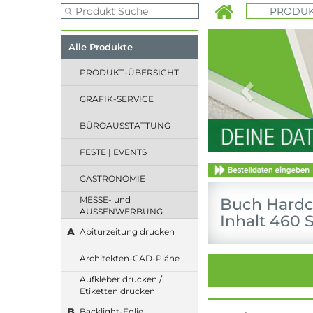
PRODUK
Previous
Alle Produkte
PRODUKT-ÜBERSICHT
GRAFIK-SERVICE
BÜROAUSSTATTUNG
FESTE | EVENTS
GASTRONOMIE
MESSE- und
Buch Hardco
AUSSENWERBUNG
Inhalt 460 S
A
Abiturzeitung drucken
Architekten-CAD-Pläne
Aufkleber drucken /
Etiketten drucken
B
Backlight-Folie