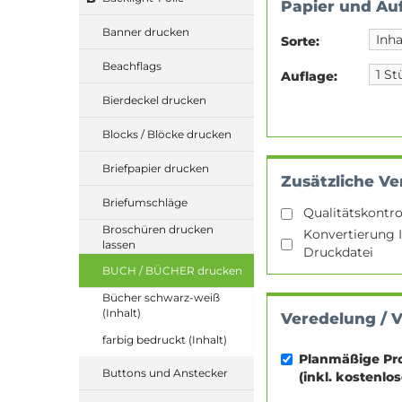
Papier und Au
Banner drucken
Sorte:
Beachflags
Auflage:
Bierdeckel drucken
Blocks / Blöcke drucken
Briefpapier drucken
Zusätzliche Ve
Briefumschläge
Qualitätskontro
Broschüren drucken
Konvertierung I
lassen
Druckdatei
BUCH / BÜCHER drucken
Bücher schwarz-weiß
(Inhalt)
Veredelung / 
farbig bedruckt (Inhalt)
Planmäßige Pr
Buttons und Anstecker
(inkl. kostenlo