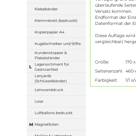
überlaufende Seite
Klebebänder
Versatz kommen.
Endformat der Einze
Klemmbrett (bedruckt)
Datenformat der Ei
Kopierpapier A4
Diese Auflage wird
vergleichbar) herge
Kugelschreiber und Stifte
Kundenstopper &
Plakatständer
Größe:
170 
Lagersortiment für
L
Gastroartikel
Seitenanzahl:
460-
Lanyards
Farbigkeit:
1/1 s
(Schlüsselbänder)
Leinwanddruck
Lose
Luftballons bedruckt
M
Magnetfolien
Mailing & Lettershop