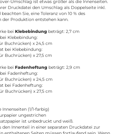
over-Umschlag ist etwas größer als die Innenseiten.
Ihrer Druckdatei den Umschlag als Doppelseite inkl.
beachten Sie, eine Toleranz von 10 % des
n der Produktion entstehen kann.
rke bei
Klebebindung
beträgt: 2,7 cm
bei Klebebindung:
für Buchrücken) x 24,5 cm
t bei Klebebindung:
für Buchrücken) x 27,5 cm
rke bei
Fadenheftung
beträgt: 2,9 cm
bei Fadenheftung:
für Buchrücken) x 24,5 cm
at bei Fadenheftung:
für Buchrücken) x 27,5 cm
Innenseiten (1/1-farbig)
turpapier ungestrichen
atzpapier ist unbedruckt und weiß.
ns den Innenteil in einer separaten Druckdatei zur
in enthaltenen Seiten müssen fortlaufend sein. Wenn