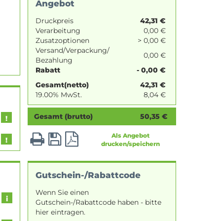
Angebot
Druckpreis
42,31
€
Verarbeitung
0,00 €
Zusatzoptionen
> 0,00 €
Versand/Verpackung/
0,00 €
Bezahlung
Rabatt
- 0,00 €
Gesamt(netto)
42,31
€
19.00% MwSt.
8,04
€
Gesamt (brutto)
50,35
€
Als Angebot
drucken/speichern
Gutschein-/Rabattcode
Wenn Sie einen
Gutschein-/Rabattcode haben - bitte
hier eintragen.