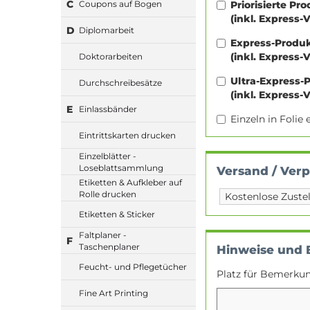
C
Priorisierte Pr
Coupons auf Bogen
(inkl. Express-
D
Diplomarbeit
Express-Produ
(inkl. Express-
Doktorarbeiten
Ultra-Express-
Durchschreibesätze
(inkl. Express-
E
Einlassbänder
Einzeln in Foli
Eintrittskarten drucken
Einzelblätter -
Loseblattsammlung
Versand / Ver
Etiketten & Aufkleber auf
Rolle drucken
Etiketten & Sticker
Faltplaner -
F
Taschenplaner
Hinweise und
Feucht- und Pflegetücher
Platz für Bemerku
Fine Art Printing