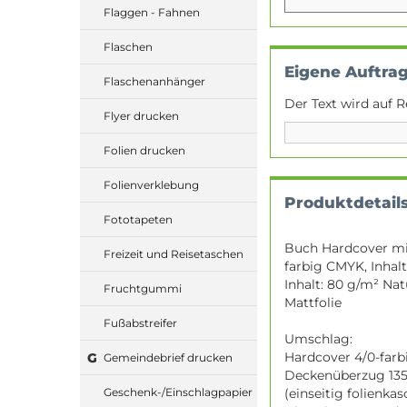
Flaggen - Fahnen
Flaschen
Eigene Auftra
Flaschenanhänger
Der Text wird auf R
Flyer drucken
Folien drucken
Folienverklebung
Produktdetail
Fototapeten
Buch Hardcover mit
Freizeit und Reisetaschen
farbig CMYK, Inhalt
Inhalt: 80 g/m² Na
Fruchtgummi
Mattfolie
Fußabstreifer
Umschlag:
Hardcover 4/0-farbi
G
Gemeindebrief drucken
Deckenüberzug 135
(einseitig folienkas
Geschenk-/Einschlagpapier