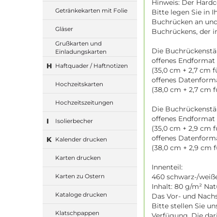
Hinweis: Der Hardc
Getränkekarten mit Folie
Bitte legen Sie in 
Buchrücken an und 
Gläser
Buchrückens, der i
Grußkarten und
Die Buchrückenstä
Einladungskarten
offenes Endformat 
H
Haftquader / Haftnotizen
(35,0 cm + 2,7 cm 
offenes Datenforma
Hochzeitskarten
(38,0 cm + 2,7 cm 
Hochzeitszeitungen
Die Buchrückenstä
offenes Endformat 
I
Isolierbecher
(35,0 cm + 2,9 cm 
offenes Datenform
K
Kalender drucken
(38,0 cm + 2,9 cm 
Karten drucken
Innenteil:
460 schwarz-/weiße 
Karten zu Ostern
Inhalt: 80 g/m² Na
Kataloge drucken
Das Vor- und Nachs
Bitte stellen Sie u
Klatschpappen
Verfügung. Die dar