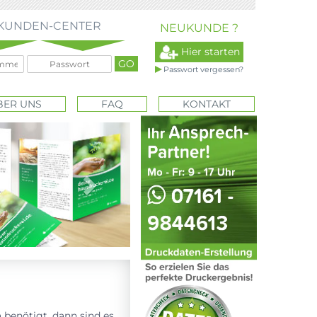
KUNDEN-CENTER
NEUKUNDE ?
Hier starten
Passwort vergessen?
BER UNS
FAQ
KONTAKT
Next
benötigt, dann sind es