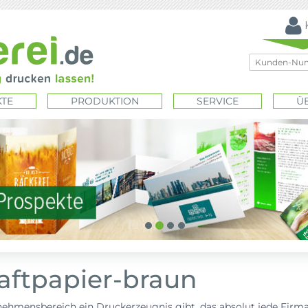
TE
PRODUKTION
SERVICE
Ü
raftpapier-braun
hmensbereich ein Druckerzeugnis gibt, das absolut jede Firma 