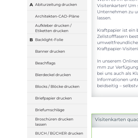
A
Abiturzeitung drucken
Visitenkarten! Um 
Unternehmen zu unt
Architekten-CAD-Pläne
lassen.
Aufkleber drucken /
Kraftpapier ist ei
Etiketten drucken
Zellstofffasern be
B
Backlight-Folie
umweltfreundlichen
Kraftpapier-Visite
Banner drucken
In unserem Onlines
Beachflags
mm zur Verfügung.
bei uns auch als Kl
Bierdeckel drucken
Informationen unte
beidseitig – selbstv
Blocks / Blöcke drucken
Briefpapier drucken
Briefumschläge
Visitenkarten quad
Broschüren drucken
lassen
BUCH / BÜCHER drucken