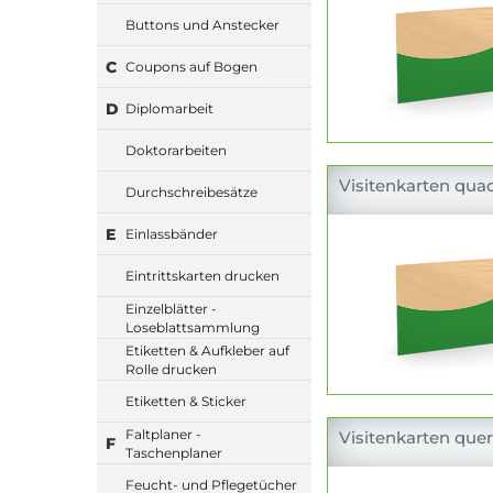
Buttons und Anstecker
C
Coupons auf Bogen
D
Diplomarbeit
Doktorarbeiten
Visitenkarten quad
Durchschreibesätze
E
Einlassbänder
Eintrittskarten drucken
Einzelblätter -
Loseblattsammlung
Etiketten & Aufkleber auf
Rolle drucken
Etiketten & Sticker
Faltplaner -
Visitenkarten quer
F
Taschenplaner
Feucht- und Pflegetücher