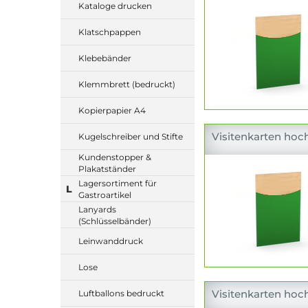
Kataloge drucken
Klatschpappen
Klebebänder
Klemmbrett (bedruckt)
Kopierpapier A4
Visitenkarten hoch
Kugelschreiber und Stifte
Kundenstopper &
Plakatständer
Lagersortiment für
L
Gastroartikel
Lanyards
(Schlüsselbänder)
Leinwanddruck
Lose
Visitenkarten hoch
Luftballons bedruckt