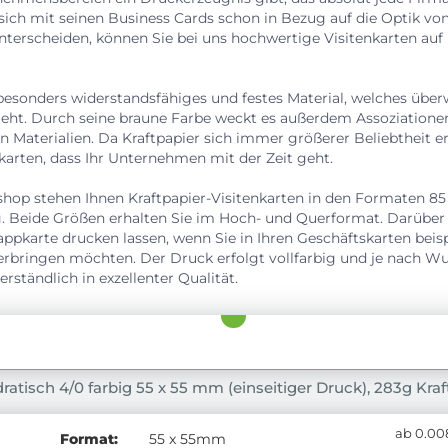
sich mit seinen Business Cards schon in Bezug auf die Optik vo
erscheiden, können Sie bei uns hochwertige Visitenkarten auf 
n besonders widerstandsfähiges und festes Material, welches übe
steht. Durch seine braune Farbe weckt es außerdem Assoziation
 Materialien. Da Kraftpapier sich immer größerer Beliebtheit er
nkarten, dass Ihr Unternehmen mit der Zeit geht.
hop stehen Ihnen Kraftpapier-Visitenkarten in den Formaten 8
 Beide Größen erhalten Sie im Hoch- und Querformat. Darüber 
appkarte drucken lassen, wenn Sie in Ihren Geschäftskarten beisp
rbringen möchten. Der Druck erfolgt vollfarbig und je nach Wu
erständlich in exzellenter Qualität.
ratisch 4/0 farbig 55 x 55 mm (einseitiger Druck), 283g Kra
ab 0.008
Format:
55 x 55mm