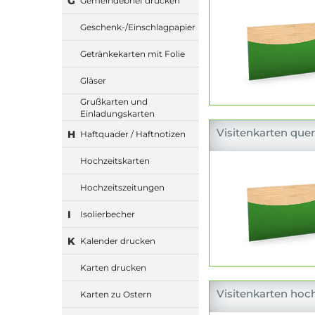
G
Gemeindebrief drucken
Geschenk-/Einschlagpapier
Getränkekarten mit Folie
Gläser
Grußkarten und
Einladungskarten
Visitenkarten quer
H
Haftquader / Haftnotizen
Hochzeitskarten
Hochzeitszeitungen
I
Isolierbecher
K
Kalender drucken
Karten drucken
Visitenkarten hoch
Karten zu Ostern