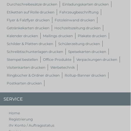
Durchschreibesätze drucken
Einladungskarten drucken
Etiketten auf Rolle drucken
Fahrzeugbeschriftung
Flyer & Falzflyer drucken
Fotoleinwand drucken
Getränkekarten drucken
Hochzeitszeitung drucken
Kalender drucken
Mailings drucken
Plakate drucken
Schilder & Platten drucken
Schülerzeitung drucken
Schreibtischunterlagen drucken
Speisekarten drucken
Stempel bestellen
Office-Produkte
Verpackungen drucken
Visitenkarten drucken
Werbetechnik
Ringbücher & Ordner drucken
Rollup-Banner drucken
Postkarten drucken
SERVICE
Home
Registrierung
Ihr Konto / Auftragsstatus