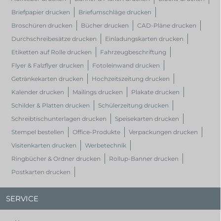
Briefpapier drucken
Briefumschläge drucken
Broschüren drucken
Bücher drucken
CAD-Pläne drucken
Durchschreibesätze drucken
Einladungskarten drucken
Etiketten auf Rolle drucken
Fahrzeugbeschriftung
Flyer & Falzflyer drucken
Fotoleinwand drucken
Getränkekarten drucken
Hochzeitszeitung drucken
Kalender drucken
Mailings drucken
Plakate drucken
Schilder & Platten drucken
Schülerzeitung drucken
Schreibtischunterlagen drucken
Speisekarten drucken
Stempel bestellen
Office-Produkte
Verpackungen drucken
Visitenkarten drucken
Werbetechnik
Ringbücher & Ordner drucken
Rollup-Banner drucken
Postkarten drucken
SERVICE