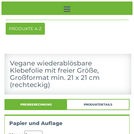
Toggle
PRODUKTE A-Z
navigation
Vegane wiederablösbare
Klebefolie mit freier Größe,
Großformat min. 21 x 21 cm
(rechteckig)
PREISBERECHNUNG
PRODUKTDETAILS
Papier und Auflage