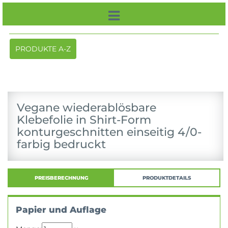
Toggle
PRODUKTE A-Z
navigation
Vegane wiederablösbare
Klebefolie in Shirt-Form
konturgeschnitten einseitig 4/0-
farbig bedruckt
PREISBERECHNUNG
PRODUKTDETAILS
Papier und Auflage