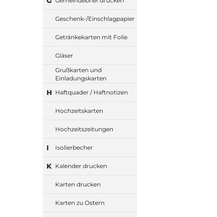
G
Gemeindebrief drucken
Geschenk-/Einschlagpapier
Getränkekarten mit Folie
Gläser
Grußkarten und
Einladungskarten
H
Haftquader / Haftnotizen
Hochzeitskarten
Hochzeitszeitungen
I
Isolierbecher
K
Kalender drucken
Karten drucken
Karten zu Ostern