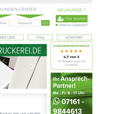
KUNDEN-CENTER
NEUKUNDE ?
Hier starten
Passwort vergessen?
BER UNS
FAQ
KONTAKT
Next
KUNDENBEWERTUNGEN
★★★★★
4,7 von 5
133 Bewertungen auf
Trustpilot
-Karten, bei uns werden