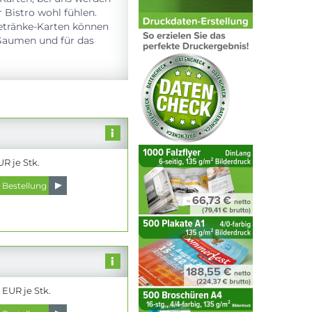
r Bistro wohl fühlen.
Getränke-Karten können
n Gaumen und für das
UR je Stk.
 EUR je Stk.