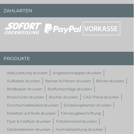
ZAHLARTEN
PRODUKTE
Abiturzeitung drucken
Angebotsmappen drucken
Aufkleber drucken
Banner & Planen drucken
Blöcke drucken
Briefpapier drucken
Briefumschläge drucken
Broschüren drucken
Bücher drucken
CAD-Pläne drucken
Durchschreibesätze drucken
Einladungskarten drucken
Etiketten auf Rolle drucken
Fahrzeugbeschriftung
Flyer & Falzflyer drucken
Fotoleinwand drucken
Getränkekarten drucken
Hochzeitszeitung drucken