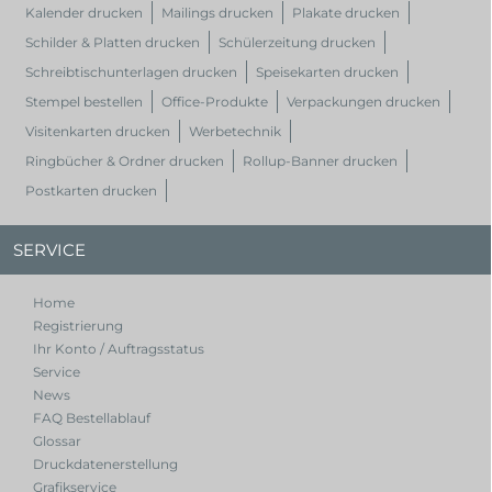
Kalender drucken
Mailings drucken
Plakate drucken
Schilder & Platten drucken
Schülerzeitung drucken
Schreibtischunterlagen drucken
Speisekarten drucken
Stempel bestellen
Office-Produkte
Verpackungen drucken
Visitenkarten drucken
Werbetechnik
Ringbücher & Ordner drucken
Rollup-Banner drucken
Postkarten drucken
SERVICE
Home
Registrierung
Ihr Konto / Auftragsstatus
Service
News
FAQ Bestellablauf
Glossar
Druckdatenerstellung
Grafikservice