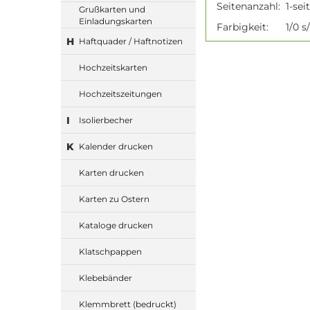
Seitenanzahl:
1-sei
Grußkarten und
Einladungskarten
Farbigkeit:
1/0 s
H
Haftquader / Haftnotizen
Hochzeitskarten
Hochzeitszeitungen
I
Isolierbecher
K
Kalender drucken
Karten drucken
Karten zu Ostern
Kataloge drucken
Klatschpappen
Klebebänder
Klemmbrett (bedruckt)