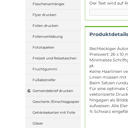
Der Text wird auf R
Flaschenanhänger
Flyer drucken
Folien drucken
Produktdetail
Folienverklebung
Fototapeten
Rechteckiger Auto
Preiswert: 26 x 10 
Freizeit und Reisetaschen
Minimalste Schriftg
pt.
Fruchtgummi
Keine Haarlinien v
Linien müssen mit m
Fußabstreifer
Beim Setzen rundu
Für eine optimale 
G
Gemeindebrief drucken
vektorisierte Druc
hingegen als Bildda
Geschenk-/Einschlagpapier
aufweisen. Alle Ele
% Schwarz eingefä
Getränkekarten mit Folie
Gläser