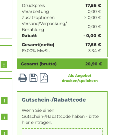
Druckpreis
17,56
€
Verarbeitung
0,00 €
Zusatzoptionen
> 0,00 €
Versand/Verpackung/
0,00 €
Bezahlung
Rabatt
- 0,00 €
Gesamt(netto)
17,56
€
19.00% MwSt.
3,34
€
Gesamt (brutto)
20,90
€
Als Angebot
drucken/speichern
Gutschein-/Rabattcode
Wenn Sie einen
Gutschein-/Rabattcode haben - bitte
hier eintragen.