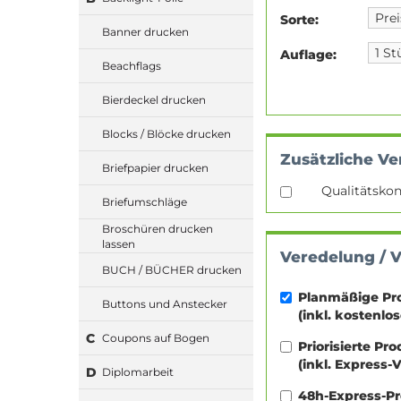
Sorte:
Banner drucken
Auflage:
Beachflags
Bierdeckel drucken
Blocks / Blöcke drucken
Zusätzliche Ve
Briefpapier drucken
Qualitätskon
Briefumschläge
Broschüren drucken
lassen
Veredelung / 
BUCH / BÜCHER drucken
Planmäßige Pr
Buttons und Anstecker
(inkl. kostenlo
C
Coupons auf Bogen
Priorisierte Pr
(inkl. Express-
D
Diplomarbeit
48h-Express-P