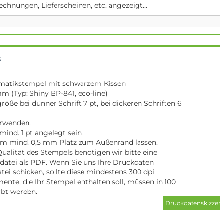
echnungen, Lieferscheinen, etc. angezeigt...
s
matikstempel mit schwarzem Kissen
mm (Typ: Shiny BP-841, eco-line)
röße bei dünner Schrift 7 pt, bei dickeren Schriften 6
erwenden.
ind. 1 pt angelegt sein.
m mind. 0,5 mm Platz zum Außenrand lassen.
Qualität des Stempels benötigen wir bitte eine
kdatei als PDF. Wenn Sie uns Ihre Druckdaten
tei schicken, sollte diese mindestens 300 dpi
mente, die Ihr Stempel enthalten soll, müssen in 100
rbt werden.