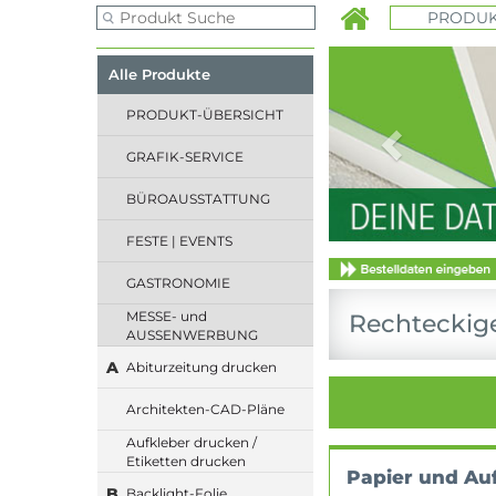
PRODUK
Previous
Alle Produkte
PRODUKT-ÜBERSICHT
GRAFIK-SERVICE
BÜROAUSSTATTUNG
FESTE | EVENTS
GASTRONOMIE
MESSE- und
Rechteckig
AUSSENWERBUNG
A
Abiturzeitung drucken
Architekten-CAD-Pläne
Aufkleber drucken /
Etiketten drucken
Papier und Au
B
Backlight-Folie