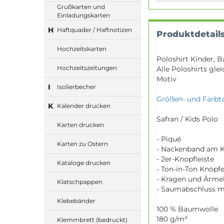
Grußkarten und
Einladungskarten
H
Haftquader / Haftnotizen
Produktdetail
Hochzeitskarten
Poloshirt Kinder, B
Hochzeitszeitungen
Alle Poloshirts gle
Motiv
I
Isolierbecher
Größen- und Farbta
K
Kalender drucken
Safran / Kids Polo
Karten drucken
- Piqué
Karten zu Ostern
- Nackenband am 
- 2er-Knopfleiste
Kataloge drucken
- Ton-in-Ton Knöpf
- Kragen und Ärme
Klatschpappen
- Saumabschluss m
Klebebänder
100 % Baumwolle
180 g/m²
Klemmbrett (bedruckt)