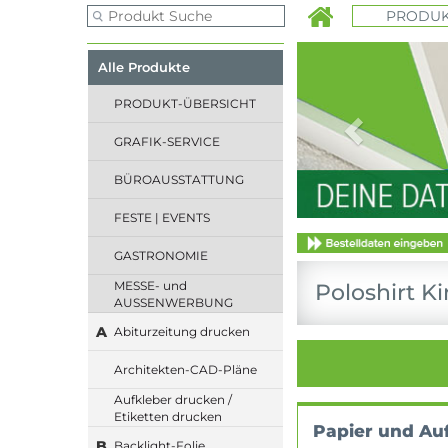
PRODUK
Previous
Alle Produkte
PRODUKT-ÜBERSICHT
GRAFIK-SERVICE
BÜROAUSSTATTUNG
FESTE | EVENTS
GASTRONOMIE
MESSE- und
Poloshirt Ki
AUSSENWERBUNG
A
Abiturzeitung drucken
Architekten-CAD-Pläne
Aufkleber drucken /
Etiketten drucken
Papier und Au
B
Backlight-Folie