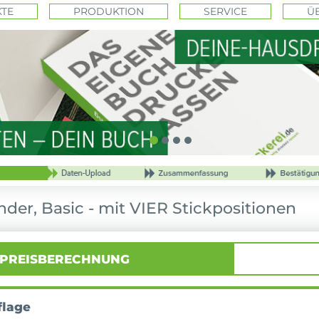
TE
PRODUKTION
SERVICE
Ü
nder, Basic - mit VIER Stickpositionen
PREISBERECHNUNG
flage