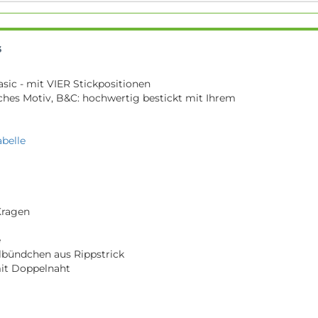
s
asic - mit VIER Stickpositionen
iches Motiv, B&C: hochwertig bestickt mit Ihrem
belle
Kragen
e
lbündchen aus Rippstrick
it Doppelnaht