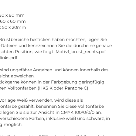
: 80 x 80 mm
: 60 x 60 mm
s: 50 x 20mm
e Brustbereiche besticken haben möchten, legen Sie
-Dateien und kennzeichnen Sie die durcheine genaue
hten Position, wie folgt: Motiv1_brust_rechts.pdf
links.pdf
sind ungefähre Angaben und können innerhalb des
leicht abweichen.
tickgarne können in der Farbgebung geringfügig
en Volltonfarben (HKS K oder Pantone C)
r Vorlage Weiß verwenden, wird diese als
tonfarbe gezählt, benennen Sie diese Volltonfarbe
d legen Sie sie zur Ansicht in CMYK 100/0/0/0 an.
verschiedene Farben, inklusive weiß und schwarz, in
g möglich.