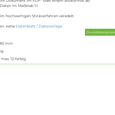
e Ihr Dokument im PDF- oder einem Bildformat ab
e Daten im Maßstab 1:1.
 im hochwertigen Stickverfahren veredelt.
n: siehe
Datenblatt / Dateivorlage
 80 mm
tig
 max. 12-farbig