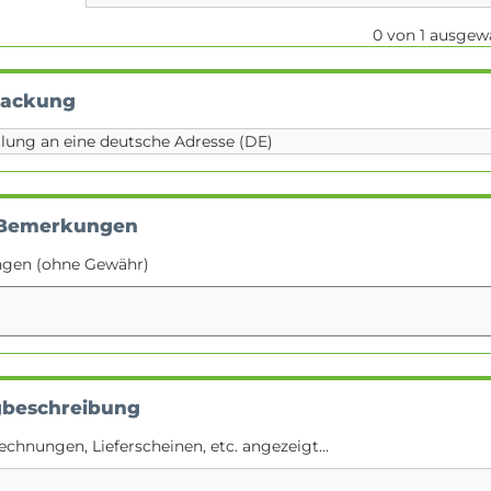
0
von
1
ausgewä
packung
 Bemerkungen
ngen (ohne Gewähr)
gbeschreibung
echnungen, Lieferscheinen, etc. angezeigt...