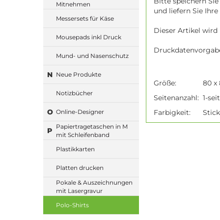
Bitte speichern Si
Mitnehmen
und liefern Sie Ihr
Messersets für Käse
Dieser Artikel wird
Mousepads inkl Druck
Druckdatenvorgabe
Mund- und Nasenschutz
N
Neue Produkte
Größe:
80 x
Notizbücher
Seitenanzahl:
1-sei
O
Farbigkeit:
Stick
Online-Designer
Papiertragetaschen in M
P
mit Schleifenband
Plastikkarten
Platten drucken
Pokale & Auszeichnungen
mit Lasergravur
Polo-Shirts