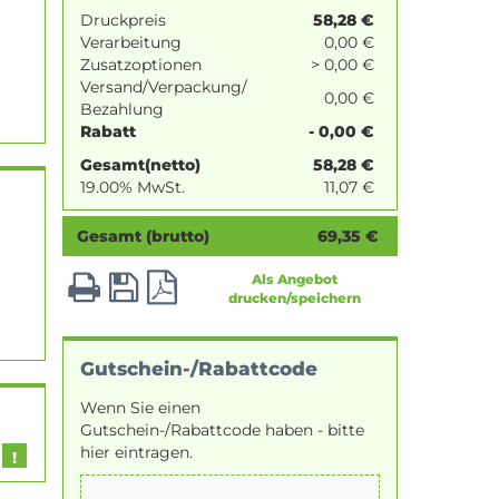
Druckpreis
58,28
€
Verarbeitung
0,00 €
Zusatzoptionen
> 0,00 €
Versand/Verpackung/
0,00 €
Bezahlung
Rabatt
- 0,00 €
Gesamt(netto)
58,28
€
19.00% MwSt.
11,07
€
Gesamt (brutto)
69,35
€
Als Angebot
drucken/speichern
Gutschein-/Rabattcode
Wenn Sie einen
Gutschein-/Rabattcode haben - bitte
hier eintragen.