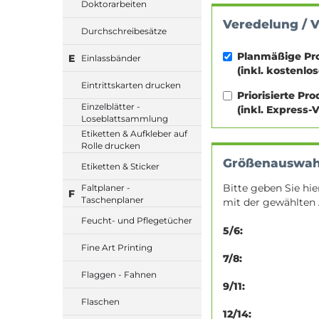
Doktorarbeiten
Veredelung / 
Durchschreibesätze
Planmäßige Pr
E
Einlassbänder
(inkl. kostenlo
Eintrittskarten drucken
Priorisierte Pr
Einzelblätter -
(inkl. Express-
Loseblattsammlung
Etiketten & Aufkleber auf
Rolle drucken
Größenauswah
Etiketten & Sticker
Bitte geben Sie hi
Faltplaner -
F
Taschenplaner
mit der gewählten
Feucht- und Pflegetücher
5/6:
Fine Art Printing
7/8:
Flaggen - Fahnen
9/11:
Flaschen
12/14: