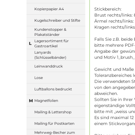
Stickbereich:
Kopierpapier A4
Brust rechts/links
Kugelschreiber und Stifte
Ärmel rechts/links
Kragen rechts/link
Kundenstopper &
Plakatständer
Falls Sie z.B. beid
Lagersortiment für
L
bitte mehrere PDF
Gastroartikel
Angabe der gewünsc
Lanyards
und Motiv 1_brush_
(Schlüsselbänder)
Leinwanddruck
Gewicht und Maße 
Toleranzbereiches 
Lose
Die verwendeten S
von den angegeben
Luftballons bedruckt
abweichen.
Sollten Sie in Ihre
M
Magnetfolien
eigenständige Voll
bitte mit „weiss un
Mailing & Lettershop
Es sind maximal 12 
einem Stickvorgan
Mailing für Postkarten
Mehrweg-Becher zum