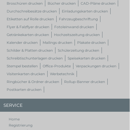
Broschüren drucken
Bücher drucken
CAD-Pläne drucken
Durchschreibesätze drucken
Einladungskarten drucken
Etiketten auf Rolle drucken
Fahrzeugbeschriftung
Flyer & Falzflyer drucken
Fotoleinwand drucken
Getränkekarten drucken
Hochzeitszeitung drucken
Kalender drucken
Mailings drucken
Plakate drucken
Schilder & Platten drucken
Schülerzeitung drucken
Schreibtischunterlagen drucken
Speisekarten drucken
Stempel bestellen
Office-Produkte
Verpackungen drucken
Visitenkarten drucken
Werbetechnik
Ringbücher & Ordner drucken
Rollup-Banner drucken
Postkarten drucken
SERVICE
Home
Registrierung