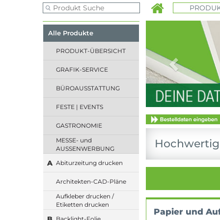
PRODUK
Previous
Alle Produkte
PRODUKT-ÜBERSICHT
GRAFIK-SERVICE
BÜROAUSSTATTUNG
FESTE | EVENTS
GASTRONOMIE
MESSE- und
Hochwertige
AUSSENWERBUNG
A
Abiturzeitung drucken
Architekten-CAD-Pläne
Aufkleber drucken /
Etiketten drucken
Papier und Au
B
Backlight-Folie