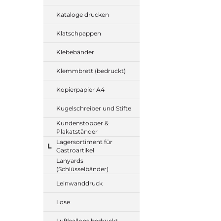
Kataloge drucken
Klatschpappen
Klebebänder
Klemmbrett (bedruckt)
Kopierpapier A4
Kugelschreiber und Stifte
Kundenstopper &
Plakatständer
Lagersortiment für
L
Gastroartikel
Lanyards
(Schlüsselbänder)
Leinwanddruck
Lose
Luftballons bedruckt