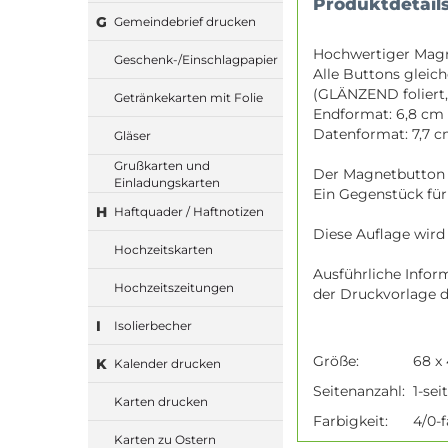
Produktdetail
G
Gemeindebrief drucken
Hochwertiger Magne
Geschenk-/Einschlagpapier
Alle Buttons gleic
(GLÄNZEND foliert,
Getränkekarten mit Folie
Endformat: 6,8 cm 
Datenformat: 7,7 c
Gläser
Grußkarten und
Der Magnetbutton e
Einladungskarten
Ein Gegenstück für 
H
Haftquader / Haftnotizen
Diese Auflage wird
Hochzeitskarten
Ausführliche Inform
Hochzeitszeitungen
der Druckvorlage d
I
Isolierbecher
Größe:
68 x
K
Kalender drucken
Seitenanzahl:
1-sei
Karten drucken
Farbigkeit:
4/0-f
Karten zu Ostern