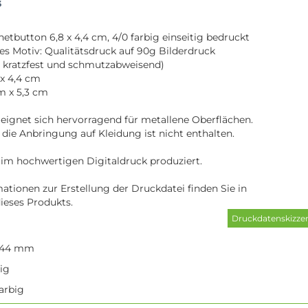
s
tbutton 6,8 x 4,4 cm, 4/0 farbig einseitig bedruckt
hes Motiv: Qualitätsdruck auf 90g Bilderdruck
 kratzfest und schmutzabweisend)
x 4,4 cm
m x 5,3 cm
ignet sich hervorragend für metallene Oberflächen.
die Anbringung auf Kleidung ist nicht enthalten.
 im hochwertigen Digitaldruck produziert.
ationen zur Erstellung der Druckdatei finden Sie in
ieses Produkts.
 44 mm
tig
arbig