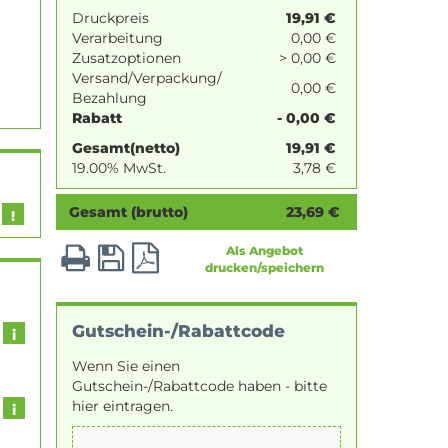
Druckpreis
19,91
€
Verarbeitung
0,00 €
Zusatzoptionen
> 0,00 €
Versand/Verpackung/
0,00 €
Bezahlung
Rabatt
- 0,00 €
Gesamt(netto)
19,91
€
19.00% MwSt.
3,78
€
Gesamt (brutto)
23,69
€
Als Angebot
drucken/speichern
Gutschein-/Rabattcode
Wenn Sie einen
Gutschein-/Rabattcode haben - bitte
hier eintragen.