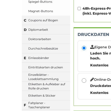
Spiegel-Buttons
48h-Express-P
Magnet-Buttons
(inkl. Express-
C
Coupons auf Bogen
D
Diplomarbeit
DRUCKDATEN
Doktorarbeiten
Eigene 
Durchschreibesätze
Laden Sie 
E
hoch.
Einlassbänder
Kostenlos
Eintrittskarten drucken
Einzelblätter -
Loseblattsammlung
Online-D
Etiketten & Aufkleber auf
Druckdaten 
Rolle drucken
Kostenlos
Etiketten & Sticker
Faltplaner -
F
Taschenplaner