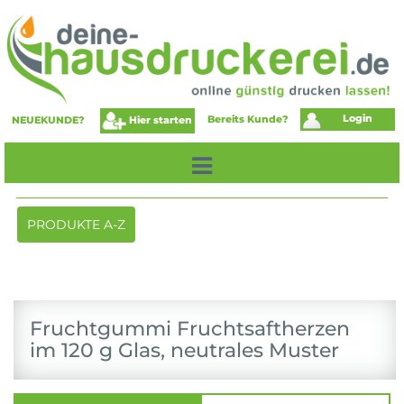
Login
Bereits Kunde?
Hier starten
NEUEKUNDE?
Toggle
PRODUKTE A-Z
navigation
Fruchtgummi Fruchtsaftherzen
im 120 g Glas, neutrales Muster