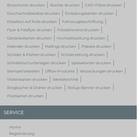
Broschüren drucken
Bücher drucken
CAD-Pläne drucken
Durchschreibesätze drucken
Einladungskarten drucken
Etiketten auf Rolle drucken
Fahrzeugbeschriftung
Flyer & Falzflyer drucken
Fotoleinwand drucken
Getränkekarten drucken
Hochzeitszeitung drucken
Kalender drucken
Mailings drucken
Plakate drucken
Schilder & Platten drucken
Schülerzeitung drucken
Schreibtischunterlagen drucken
Speisekarten drucken
Stempel bestellen
Office-Produkte
Verpackungen drucken
Visitenkarten drucken
Werbetechnik
Ringbücher & Ordner drucken
Rollup-Banner drucken
Postkarten drucken
SERVICE
Home
Registrierung