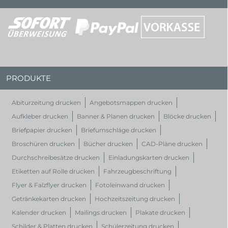
PRODUKTE
Abiturzeitung drucken
Angebotsmappen drucken
Aufkleber drucken
Banner & Planen drucken
Blöcke drucken
Briefpapier drucken
Briefumschläge drucken
Broschüren drucken
Bücher drucken
CAD-Pläne drucken
Durchschreibesätze drucken
Einladungskarten drucken
Etiketten auf Rolle drucken
Fahrzeugbeschriftung
Flyer & Falzflyer drucken
Fotoleinwand drucken
Getränkekarten drucken
Hochzeitszeitung drucken
Kalender drucken
Mailings drucken
Plakate drucken
Schilder & Platten drucken
Schülerzeitung drucken