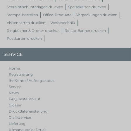
Schreibtischunterlagen drucken
Speisekarten drucken
Stempel bestellen
Office-Produkte
Verpackungen drucken
Visitenkarten drucken
Werbetechnik
Ringbücher & Ordner drucken
Rollup-Banner drucken
Postkarten drucken
SERVICE
Home
Registrierung
Ihr Konto / Auftragsstatus
Service
News
FAQ Bestellablauf
Glossar
Druckdatenerstellung
Grafikservice
Lieferung
Klimaneutraler Druck