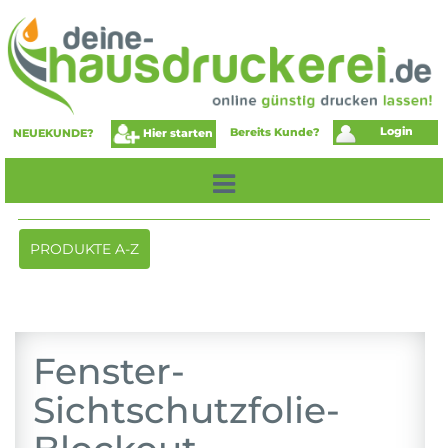
Login
Bereits Kunde?
Hier starten
NEUEKUNDE?
Toggle
PRODUKTE A-Z
navigation
Fenster-
Sichtschutzfolie-