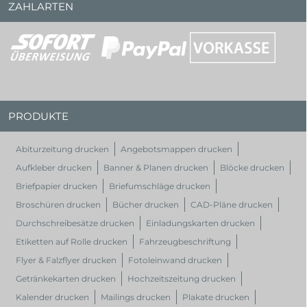
ZAHLARTEN
PRODUKTE
Abiturzeitung drucken
Angebotsmappen drucken
Aufkleber drucken
Banner & Planen drucken
Blöcke drucken
Briefpapier drucken
Briefumschläge drucken
Broschüren drucken
Bücher drucken
CAD-Pläne drucken
Durchschreibesätze drucken
Einladungskarten drucken
Etiketten auf Rolle drucken
Fahrzeugbeschriftung
Flyer & Falzflyer drucken
Fotoleinwand drucken
Getränkekarten drucken
Hochzeitszeitung drucken
Kalender drucken
Mailings drucken
Plakate drucken