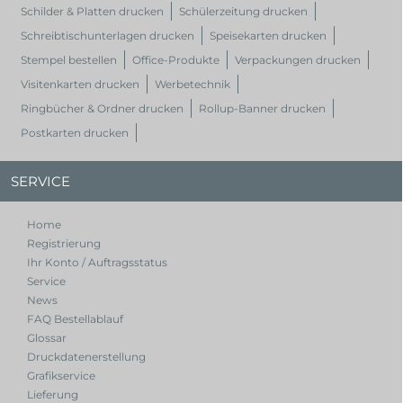
Schilder & Platten drucken
Schülerzeitung drucken
Schreibtischunterlagen drucken
Speisekarten drucken
Stempel bestellen
Office-Produkte
Verpackungen drucken
Visitenkarten drucken
Werbetechnik
Ringbücher & Ordner drucken
Rollup-Banner drucken
Postkarten drucken
SERVICE
Home
Registrierung
Ihr Konto / Auftragsstatus
Service
News
FAQ Bestellablauf
Glossar
Druckdatenerstellung
Grafikservice
Lieferung