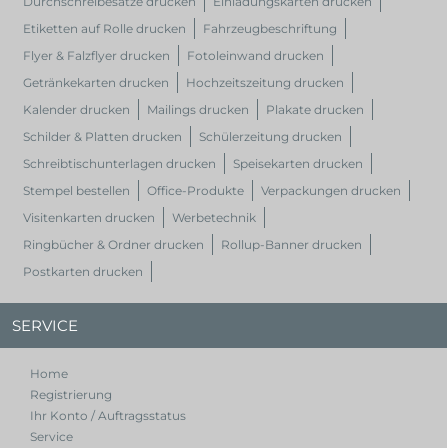
Durchschreibesätze drucken
Einladungskarten drucken
Etiketten auf Rolle drucken
Fahrzeugbeschriftung
Flyer & Falzflyer drucken
Fotoleinwand drucken
Getränkekarten drucken
Hochzeitszeitung drucken
Kalender drucken
Mailings drucken
Plakate drucken
Schilder & Platten drucken
Schülerzeitung drucken
Schreibtischunterlagen drucken
Speisekarten drucken
Stempel bestellen
Office-Produkte
Verpackungen drucken
Visitenkarten drucken
Werbetechnik
Ringbücher & Ordner drucken
Rollup-Banner drucken
Postkarten drucken
SERVICE
Home
Registrierung
Ihr Konto / Auftragsstatus
Service