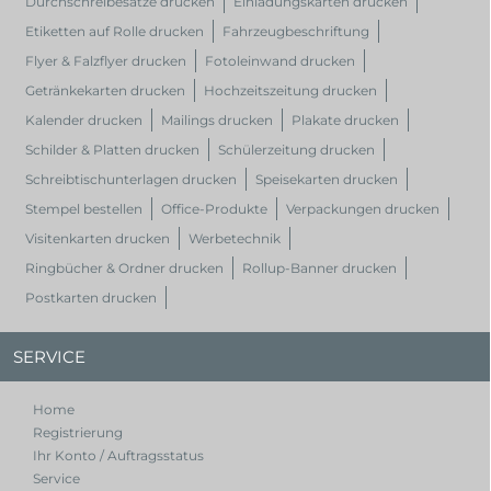
Durchschreibesätze drucken
Einladungskarten drucken
Etiketten auf Rolle drucken
Fahrzeugbeschriftung
Flyer & Falzflyer drucken
Fotoleinwand drucken
Getränkekarten drucken
Hochzeitszeitung drucken
Kalender drucken
Mailings drucken
Plakate drucken
Schilder & Platten drucken
Schülerzeitung drucken
Schreibtischunterlagen drucken
Speisekarten drucken
Stempel bestellen
Office-Produkte
Verpackungen drucken
Visitenkarten drucken
Werbetechnik
Ringbücher & Ordner drucken
Rollup-Banner drucken
Postkarten drucken
SERVICE
Home
Registrierung
Ihr Konto / Auftragsstatus
Service