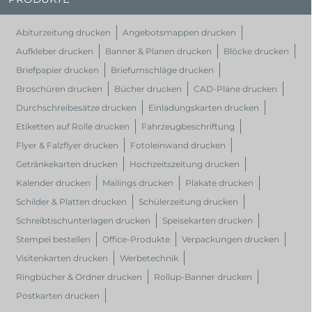
Abiturzeitung drucken
Angebotsmappen drucken
Aufkleber drucken
Banner & Planen drucken
Blöcke drucken
Briefpapier drucken
Briefumschläge drucken
Broschüren drucken
Bücher drucken
CAD-Pläne drucken
Durchschreibesätze drucken
Einladungskarten drucken
Etiketten auf Rolle drucken
Fahrzeugbeschriftung
Flyer & Falzflyer drucken
Fotoleinwand drucken
Getränkekarten drucken
Hochzeitszeitung drucken
Kalender drucken
Mailings drucken
Plakate drucken
Schilder & Platten drucken
Schülerzeitung drucken
Schreibtischunterlagen drucken
Speisekarten drucken
Stempel bestellen
Office-Produkte
Verpackungen drucken
Visitenkarten drucken
Werbetechnik
Ringbücher & Ordner drucken
Rollup-Banner drucken
Postkarten drucken