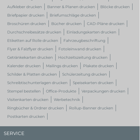
Aufkleber drucken
Banner & Planen drucken
Blöcke drucken
Briefpapier drucken
Briefumschläge drucken
Broschüren drucken
Bücher drucken
CAD-Pläne drucken
Durchschreibesätze drucken
Einladungskarten drucken
Etiketten auf Rolle drucken
Fahrzeugbeschriftung
Flyer & Falzflyer drucken
Fotoleinwand drucken
Getränkekarten drucken
Hochzeitszeitung drucken
Kalender drucken
Mailings drucken
Plakate drucken
Schilder & Platten drucken
Schülerzeitung drucken
Schreibtischunterlagen drucken
Speisekarten drucken
Stempel bestellen
Office-Produkte
Verpackungen drucken
Visitenkarten drucken
Werbetechnik
Ringbücher & Ordner drucken
Rollup-Banner drucken
Postkarten drucken
SERVICE