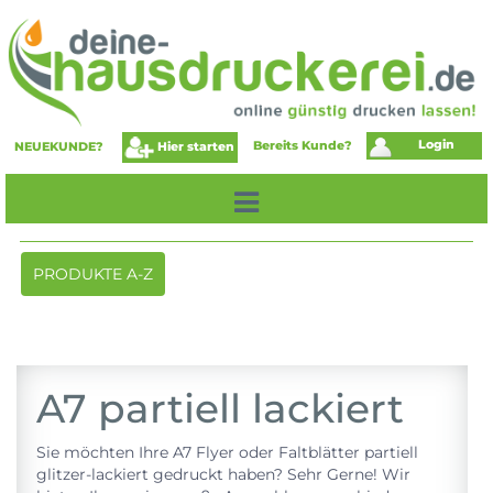
Login
Bereits Kunde?
Hier starten
NEUEKUNDE?
Toggle
PRODUKTE A-Z
navigation
A7 partiell lackiert
Sie möchten Ihre A7 Flyer oder Faltblätter partiell
glitzer-lackiert gedruckt haben? Sehr Gerne! Wir