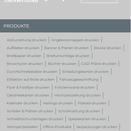
PRODUKTE
Abiturzeitung drucken
Angebotsmappen drucken
Aufkleber drucken
Banner & Planen drucken
Blöcke drucken
Briefpapier drucken
Briefumschläge drucken
Broschüren drucken
Bücher drucken
CAD-Pläne drucken
Durchschreibesätze drucken
Einladungskarten drucken
Etiketten auf Rolle drucken
Fahrzeugbeschriftung
Flyer & Falzflyer drucken
Fotoleinwand drucken
Getränkekarten drucken
Hochzeitszeitung drucken
Kalender drucken
Mailings drucken
Plakate drucken
Schilder & Platten drucken
Schülerzeitung drucken
Schreibtischunterlagen drucken
Speisekarten drucken
Stempel bestellen
Office-Produkte
Verpackungen drucken