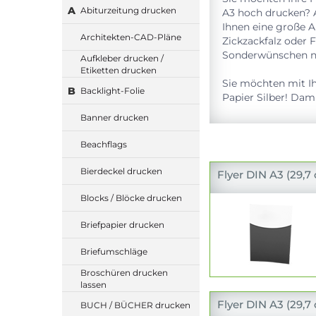
A
Abiturzeitung drucken
A3 hoch drucken? A
Ihnen eine große A
Architekten-CAD-Pläne
Zickzackfalz oder 
Sonderwünschen ni
Aufkleber drucken /
Etiketten drucken
Sie möchten mit Ih
B
Backlight-Folie
Papier Silber! Dam
Banner drucken
Beachflags
Bierdeckel drucken
Flyer DIN A3 (29,7
Blocks / Blöcke drucken
Briefpapier drucken
Briefumschläge
Broschüren drucken
lassen
Flyer DIN A3 (29,7
BUCH / BÜCHER drucken