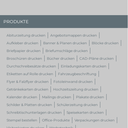
PRODUKTE
Abiturzeitung drucken
Angebotsmappen drucken
Aufkleber drucken
Banner & Planen drucken
Blöcke drucken
Briefpapier drucken
Briefumschläge drucken
Broschüren drucken
Bücher drucken
CAD-Pläne drucken
Durchschreibesätze drucken
Einladungskarten drucken
Etiketten auf Rolle drucken
Fahrzeugbeschriftung
Flyer & Falzflyer drucken
Fotoleinwand drucken
Getränkekarten drucken
Hochzeitszeitung drucken
Kalender drucken
Mailings drucken
Plakate drucken
Schilder & Platten drucken
Schülerzeitung drucken
Schreibtischunterlagen drucken
Speisekarten drucken
Stempel bestellen
Office-Produkte
Verpackungen drucken
Visitenkarten drucken
Werbetechnik