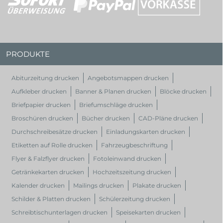
PRODUKTE
Abiturzeitung drucken
Angebotsmappen drucken
Aufkleber drucken
Banner & Planen drucken
Blöcke drucken
Briefpapier drucken
Briefumschläge drucken
Broschüren drucken
Bücher drucken
CAD-Pläne drucken
Durchschreibesätze drucken
Einladungskarten drucken
Etiketten auf Rolle drucken
Fahrzeugbeschriftung
Flyer & Falzflyer drucken
Fotoleinwand drucken
Getränkekarten drucken
Hochzeitszeitung drucken
Kalender drucken
Mailings drucken
Plakate drucken
Schilder & Platten drucken
Schülerzeitung drucken
Schreibtischunterlagen drucken
Speisekarten drucken