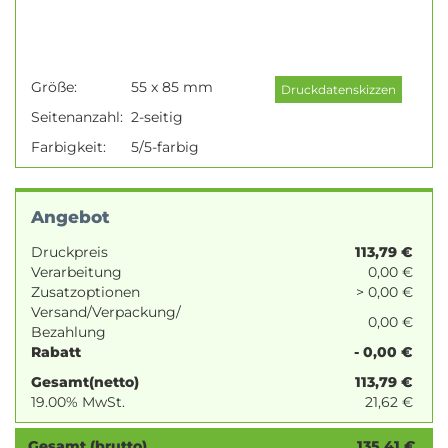
Größe:
55 x 85 mm
Seitenanzahl:
2-seitig
Farbigkeit:
5/5-farbig
Angebot
Druckpreis
113,79
€
Verarbeitung
0,00 €
Zusatzoptionen
> 0,00 €
Versand/Verpackung/
0,00 €
Bezahlung
Rabatt
- 0,00 €
Gesamt(netto)
113,79
€
19.00% MwSt.
21,62
€
Gesamt (brutto)
135,41
€