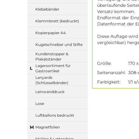
überlaufende Seite
Klebebänder
Versatz kommen.
Endformat der Einze
Klemmbrett (bedruckt)
Datenformat der Ei
Kopierpapier A4
Diese Auflage wird
vergleichbar) herge
Kugelschreiber und Stifte
Kundenstopper &
Plakatständer
Größe:
170 
Lagersortiment für
L
Gastroartikel
Seitenanzahl:
308-s
Lanyards
Farbigkeit:
1/1 s
(Schlüsselbänder)
Leinwanddruck
Lose
Luftballons bedruckt
M
Magnetfolien
Mailing & Lettershop