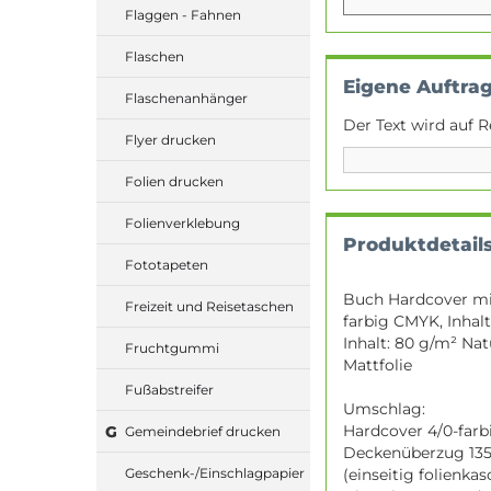
Flaggen - Fahnen
Flaschen
Eigene Auftra
Flaschenanhänger
Der Text wird auf R
Flyer drucken
Folien drucken
Folienverklebung
Produktdetail
Fototapeten
Buch Hardcover mit
Freizeit und Reisetaschen
farbig CMYK, Inhalt
Inhalt: 80 g/m² Na
Fruchtgummi
Mattfolie
Fußabstreifer
Umschlag:
Hardcover 4/0-farbi
G
Gemeindebrief drucken
Deckenüberzug 135
(einseitig folienkas
Geschenk-/Einschlagpapier