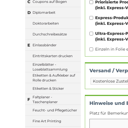
C
Priorisierte Pr
Coupons auf Bogen
(inkl. Express-
D
Diplomarbeit
Express-Produ
(inkl. Express-
Doktorarbeiten
Ultra-Express-
Durchschreibesätze
(inkl. Express-
E
Einlassbänder
Einzeln in Foli
Eintrittskarten drucken
Einzelblätter -
Loseblattsammlung
Versand / Ver
Etiketten & Aufkleber auf
Rolle drucken
Etiketten & Sticker
Faltplaner -
F
Taschenplaner
Hinweise und
Feucht- und Pflegetücher
Platz für Bemerku
Fine Art Printing