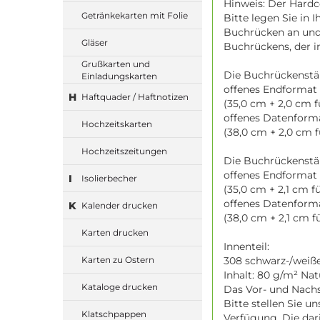
Hinweis: Der Hardc
Getränkekarten mit Folie
Bitte legen Sie in 
Buchrücken an und 
Gläser
Buchrückens, der i
Grußkarten und
Die Buchrückenstä
Einladungskarten
offenes Endformat 
H
Haftquader / Haftnotizen
(35,0 cm + 2,0 cm 
offenes Datenforma
Hochzeitskarten
(38,0 cm + 2,0 cm 
Hochzeitszeitungen
Die Buchrückenstä
offenes Endformat 
I
Isolierbecher
(35,0 cm + 2,1 cm 
offenes Datenform
K
Kalender drucken
(38,0 cm + 2,1 cm 
Karten drucken
Innenteil:
308 schwarz-/weiße 
Karten zu Ostern
Inhalt: 80 g/m² Na
Kataloge drucken
Das Vor- und Nachs
Bitte stellen Sie u
Klatschpappen
Verfügung. Die dar