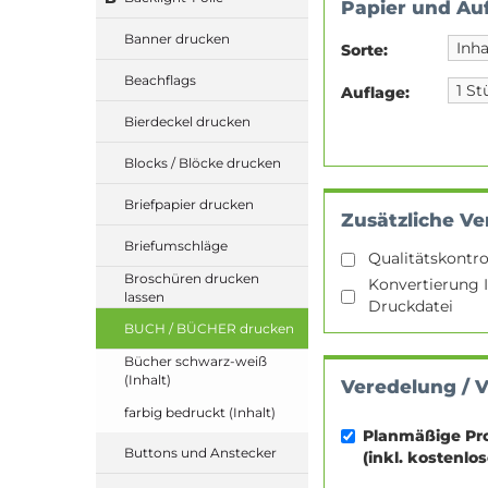
Papier und Au
Banner drucken
Sorte:
Beachflags
Auflage:
Bierdeckel drucken
Blocks / Blöcke drucken
Briefpapier drucken
Zusätzliche Ve
Briefumschläge
Qualitätskontro
Broschüren drucken
Konvertierung I
lassen
Druckdatei
BUCH / BÜCHER drucken
Bücher schwarz-weiß
(Inhalt)
Veredelung / 
farbig bedruckt (Inhalt)
Planmäßige Pr
Buttons und Anstecker
(inkl. kostenlo