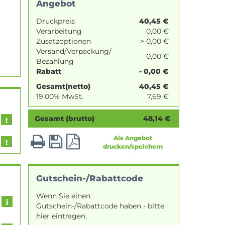
Angebot
Druckpreis
40,45
€
Verarbeitung
0,00 €
Zusatzoptionen
> 0,00 €
Versand/Verpackung/
0,00 €
Bezahlung
Rabatt
- 0,00 €
Gesamt(netto)
40,45
€
19.00% MwSt.
7,69
€
Gesamt (brutto)
48,14
€
Als Angebot
drucken/speichern
Gutschein-/Rabattcode
Wenn Sie einen
Gutschein-/Rabattcode haben - bitte
hier eintragen.