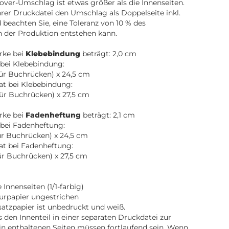
over-Umschlag ist etwas größer als die Innenseiten.
Ihrer Druckdatei den Umschlag als Doppelseite inkl.
beachten Sie, eine Toleranz von 10 % des
n der Produktion entstehen kann.
rke bei
Klebebindung
beträgt: 2,0 cm
bei Klebebindung:
für Buchrücken) x 24,5 cm
t bei Klebebindung:
für Buchrücken) x 27,5 cm
rke bei
Fadenheftung
beträgt: 2,1 cm
bei Fadenheftung:
für Buchrücken) x 24,5 cm
at bei Fadenheftung:
für Buchrücken) x 27,5 cm
Innenseiten (1/1-farbig)
turpapier ungestrichen
atzpapier ist unbedruckt und weiß.
ns den Innenteil in einer separaten Druckdatei zur
in enthaltenen Seiten müssen fortlaufend sein. Wenn