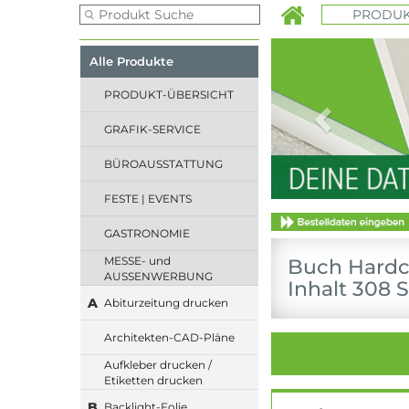
PRODUK
Previous
Alle Produkte
PRODUKT-ÜBERSICHT
GRAFIK-SERVICE
BÜROAUSSTATTUNG
FESTE | EVENTS
GASTRONOMIE
MESSE- und
Buch Hardco
AUSSENWERBUNG
Inhalt 308 S
A
Abiturzeitung drucken
Architekten-CAD-Pläne
Aufkleber drucken /
Etiketten drucken
B
Backlight-Folie