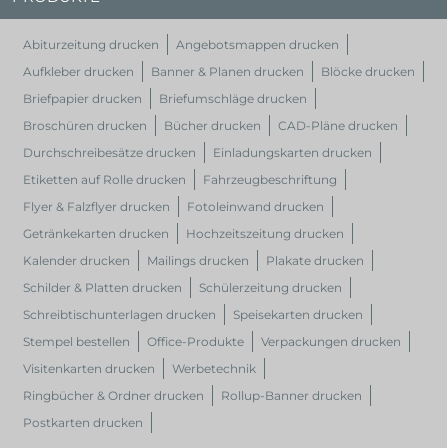
Abiturzeitung drucken
Angebotsmappen drucken
Aufkleber drucken
Banner & Planen drucken
Blöcke drucken
Briefpapier drucken
Briefumschläge drucken
Broschüren drucken
Bücher drucken
CAD-Pläne drucken
Durchschreibesätze drucken
Einladungskarten drucken
Etiketten auf Rolle drucken
Fahrzeugbeschriftung
Flyer & Falzflyer drucken
Fotoleinwand drucken
Getränkekarten drucken
Hochzeitszeitung drucken
Kalender drucken
Mailings drucken
Plakate drucken
Schilder & Platten drucken
Schülerzeitung drucken
Schreibtischunterlagen drucken
Speisekarten drucken
Stempel bestellen
Office-Produkte
Verpackungen drucken
Visitenkarten drucken
Werbetechnik
Ringbücher & Ordner drucken
Rollup-Banner drucken
Postkarten drucken