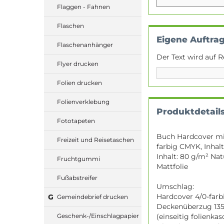
Flaggen - Fahnen
Flaschen
Eigene Auftra
Flaschenanhänger
Der Text wird auf R
Flyer drucken
Folien drucken
Folienverklebung
Produktdetail
Fototapeten
Buch Hardcover mit
Freizeit und Reisetaschen
farbig CMYK, Inhalt
Inhalt: 80 g/m² Na
Fruchtgummi
Mattfolie
Fußabstreifer
Umschlag:
Hardcover 4/0-farbi
G
Gemeindebrief drucken
Deckenüberzug 135
(einseitig folienkas
Geschenk-/Einschlagpapier