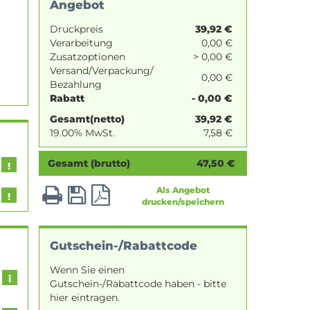
Angebot
Druckpreis
39,92
€
Verarbeitung
0,00 €
Zusatzoptionen
> 0,00 €
Versand/Verpackung/
0,00 €
Bezahlung
Rabatt
- 0,00 €
Gesamt(netto)
39,92
€
19.00% MwSt.
7,58
€
Gesamt (brutto)
47,50
€
Als Angebot
drucken/speichern
Gutschein-/Rabattcode
Wenn Sie einen
Gutschein-/Rabattcode haben - bitte
hier eintragen.