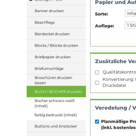
Papier und Au
Banner drucken
Sorte:
Beachflags
Auflage:
Bierdeckel drucken
Blocks / Blöcke drucken
Briefpapier drucken
Zusätzliche Ve
Briefumschläge
Qualitätskontro
Broschüren drucken
Konvertierung I
lassen
Druckdatei
BUCH / BÜCHER drucken
Bücher schwarz-weiß
(Inhalt)
Veredelung / 
farbig bedruckt (Inhalt)
Planmäßige Pr
Buttons und Anstecker
(inkl. kostenlo