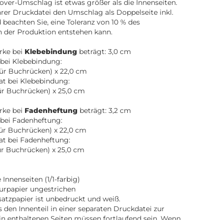
over-Umschlag ist etwas größer als die Innenseiten.
Ihrer Druckdatei den Umschlag als Doppelseite inkl.
beachten Sie, eine Toleranz von 10 % des
n der Produktion entstehen kann.
rke bei
Klebebindung
beträgt: 3,0 cm
bei Klebebindung:
für Buchrücken) x 22,0 cm
t bei Klebebindung:
für Buchrücken) x 25,0 cm
rke bei
Fadenheftung
beträgt: 3,2 cm
bei Fadenheftung:
für Buchrücken) x 22,0 cm
at bei Fadenheftung:
für Buchrücken) x 25,0 cm
Innenseiten (1/1-farbig)
turpapier ungestrichen
atzpapier ist unbedruckt und weiß.
ns den Innenteil in einer separaten Druckdatei zur
in enthaltenen Seiten müssen fortlaufend sein. Wenn