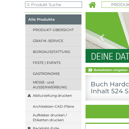
PRODUK
Previous
Alle Produkte
PRODUKT-ÜBERSICHT
GRAFIK-SERVICE
BÜROAUSSTATTUNG
FESTE | EVENTS
GASTRONOMIE
MESSE- und
Buch Hardco
AUSSENWERBUNG
Inhalt 524 S
A
Abiturzeitung drucken
Architekten-CAD-Pläne
Aufkleber drucken /
Etiketten drucken
B
Backlight-Folie