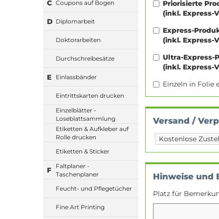
C
Priorisierte Pr
Coupons auf Bogen
(inkl. Express-
D
Diplomarbeit
Express-Produ
(inkl. Express-
Doktorarbeiten
Ultra-Express-
Durchschreibesätze
(inkl. Express-
E
Einlassbänder
Einzeln in Foli
Eintrittskarten drucken
Einzelblätter -
Loseblattsammlung
Versand / Ver
Etiketten & Aufkleber auf
Rolle drucken
Etiketten & Sticker
Faltplaner -
F
Taschenplaner
Hinweise und
Feucht- und Pflegetücher
Platz für Bemerku
Fine Art Printing