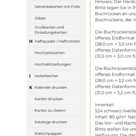
Hinweis: Der Hardc
Getränkekarten mit Folie
Bitte legen Sie in 
Buchrücken an und 
Gläser
Buchrückens, der i
Grußkarten und
Die Buchrückenstä
Einladungskarten
offenes Endformat 
H
Haftquader / Haftnotizen
(28,0 cm + 3,0 cm 
offenes Datenforma
Hochzeitskarten
(31,0 cm + 3,0 cm 
Hochzeitszeitungen
Die Buchrückenstä
offenes Endformat 
I
Isolierbecher
(28,0 cm + 3,2 cm 
offenes Datenform
K
Kalender drucken
(31,0 cm + 3,2 cm 
Karten drucken
Innenteil:
524 schwarz-/weiße 
Karten zu Ostern
Inhalt: 80 g/m² Na
Kataloge drucken
Das Vor- und Nachs
Bitte stellen Sie u
Klatschpappen
Verfügung. Die dar