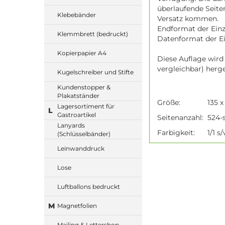
überlaufende Seite
Klebebänder
Versatz kommen.
Endformat der Einze
Klemmbrett (bedruckt)
Datenformat der Ein
Kopierpapier A4
Diese Auflage wird
vergleichbar) herge
Kugelschreiber und Stifte
Kundenstopper &
Plakatständer
Größe:
135 
Lagersortiment für
L
Gastroartikel
Seitenanzahl:
524-s
Lanyards
Farbigkeit:
1/1 s
(Schlüsselbänder)
Leinwanddruck
Lose
Luftballons bedruckt
M
Magnetfolien
Mailing & Lettershop