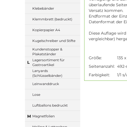
überlaufende Seite
Klebebänder
Versatz kommen.
Endformat der Einze
Klemmbrett (bedruckt)
Datenformat der Ein
Kopierpapier A4
Diese Auflage wird
vergleichbar) herge
Kugelschreiber und Stifte
Kundenstopper &
Plakatständer
Größe:
135 
Lagersortiment für
L
Gastroartikel
Seitenanzahl:
492-s
Lanyards
Farbigkeit:
1/1 s
(Schlüsselbänder)
Leinwanddruck
Lose
Luftballons bedruckt
M
Magnetfolien
Mailing & Lettershop