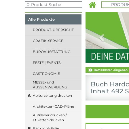
PRODUK
Previous
Alle Produkte
PRODUKT-ÜBERSICHT
GRAFIK-SERVICE
BÜROAUSSTATTUNG
FESTE | EVENTS
GASTRONOMIE
MESSE- und
Buch Hardco
AUSSENWERBUNG
Inhalt 492 S
A
Abiturzeitung drucken
Architekten-CAD-Pläne
Aufkleber drucken /
Etiketten drucken
B
Backlight-Folie