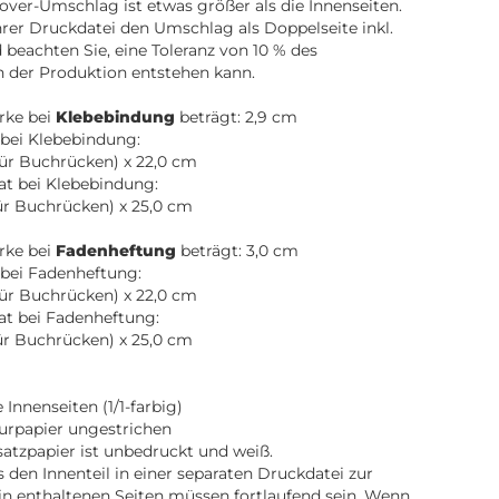
over-Umschlag ist etwas größer als die Innenseiten.
Ihrer Druckdatei den Umschlag als Doppelseite inkl.
beachten Sie, eine Toleranz von 10 % des
n der Produktion entstehen kann.
rke bei
Klebebindung
beträgt: 2,9 cm
bei Klebebindung:
für Buchrücken) x 22,0 cm
t bei Klebebindung:
für Buchrücken) x 25,0 cm
rke bei
Fadenheftung
beträgt: 3,0 cm
bei Fadenheftung:
für Buchrücken) x 22,0 cm
at bei Fadenheftung:
für Buchrücken) x 25,0 cm
Innenseiten (1/1-farbig)
turpapier ungestrichen
atzpapier ist unbedruckt und weiß.
ns den Innenteil in einer separaten Druckdatei zur
in enthaltenen Seiten müssen fortlaufend sein. Wenn