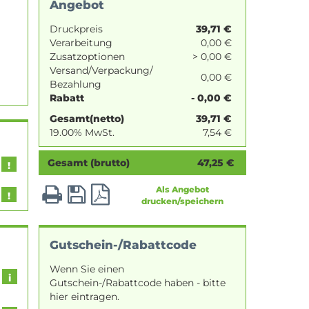
Angebot
Druckpreis
39,71
€
Verarbeitung
0,00 €
Zusatzoptionen
> 0,00 €
Versand/Verpackung/
0,00 €
Bezahlung
Rabatt
- 0,00 €
Gesamt(netto)
39,71
€
19.00% MwSt.
7,54
€
Gesamt (brutto)
47,25
€
Als Angebot
drucken/speichern
Gutschein-/Rabattcode
Wenn Sie einen
Gutschein-/Rabattcode haben - bitte
hier eintragen.