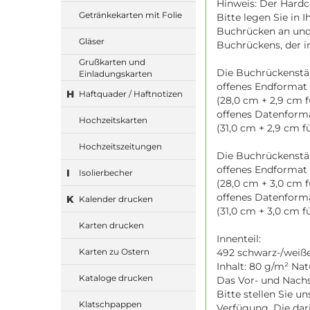
Hinweis: Der Hardc
Getränkekarten mit Folie
Bitte legen Sie in 
Buchrücken an und 
Gläser
Buchrückens, der i
Grußkarten und
Die Buchrückenstä
Einladungskarten
offenes Endformat 
H
Haftquader / Haftnotizen
(28,0 cm + 2,9 cm 
offenes Datenforma
Hochzeitskarten
(31,0 cm + 2,9 cm 
Hochzeitszeitungen
Die Buchrückenstä
offenes Endformat 
I
Isolierbecher
(28,0 cm + 3,0 cm 
offenes Datenform
K
Kalender drucken
(31,0 cm + 3,0 cm 
Karten drucken
Innenteil:
492 schwarz-/weiße 
Karten zu Ostern
Inhalt: 80 g/m² Na
Kataloge drucken
Das Vor- und Nachs
Bitte stellen Sie u
Klatschpappen
Verfügung. Die dar