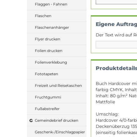
Flaggen - Fahnen
Flaschen
Eigene Auftra
Flaschenanhänger
Der Text wird auf R
Flyer drucken
Folien drucken
Folienverklebung
Produktdetail
Fototapeten
Buch Hardcover mit
Freizeit und Reisetaschen
farbig CMYK, Inhalt
Inhalt: 80 g/m² Na
Fruchtgummi
Mattfolie
Fußabstreifer
Umschlag:
Hardcover 4/0-farbi
G
Gemeindebrief drucken
Deckenüberzug 135
(einseitig folienkas
Geschenk-/Einschlagpapier