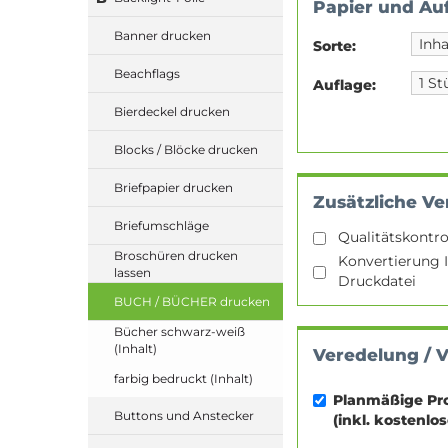
Papier und Au
Banner drucken
Sorte:
Beachflags
Auflage:
Bierdeckel drucken
Blocks / Blöcke drucken
Briefpapier drucken
Zusätzliche Ve
Briefumschläge
Qualitätskontro
Broschüren drucken
Konvertierung I
lassen
Druckdatei
BUCH / BÜCHER drucken
Bücher schwarz-weiß
(Inhalt)
Veredelung / 
farbig bedruckt (Inhalt)
Planmäßige Pr
Buttons und Anstecker
(inkl. kostenlo