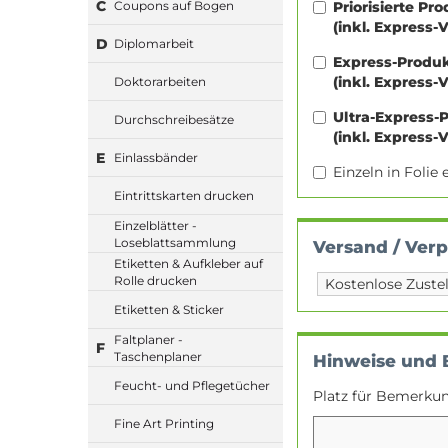
C
Priorisierte Pr
Coupons auf Bogen
(inkl. Express-
D
Diplomarbeit
Express-Produ
(inkl. Express-
Doktorarbeiten
Ultra-Express-
Durchschreibesätze
(inkl. Express-
E
Einlassbänder
Einzeln in Foli
Eintrittskarten drucken
Einzelblätter -
Loseblattsammlung
Versand / Ver
Etiketten & Aufkleber auf
Rolle drucken
Etiketten & Sticker
Faltplaner -
F
Taschenplaner
Hinweise und
Feucht- und Pflegetücher
Platz für Bemerku
Fine Art Printing