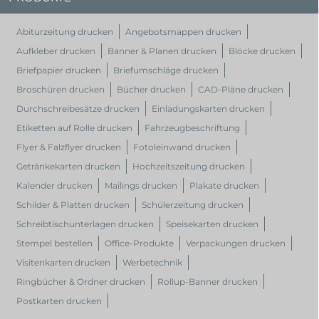
Abiturzeitung drucken
Angebotsmappen drucken
Aufkleber drucken
Banner & Planen drucken
Blöcke drucken
Briefpapier drucken
Briefumschläge drucken
Broschüren drucken
Bücher drucken
CAD-Pläne drucken
Durchschreibesätze drucken
Einladungskarten drucken
Etiketten auf Rolle drucken
Fahrzeugbeschriftung
Flyer & Falzflyer drucken
Fotoleinwand drucken
Getränkekarten drucken
Hochzeitszeitung drucken
Kalender drucken
Mailings drucken
Plakate drucken
Schilder & Platten drucken
Schülerzeitung drucken
Schreibtischunterlagen drucken
Speisekarten drucken
Stempel bestellen
Office-Produkte
Verpackungen drucken
Visitenkarten drucken
Werbetechnik
Ringbücher & Ordner drucken
Rollup-Banner drucken
Postkarten drucken