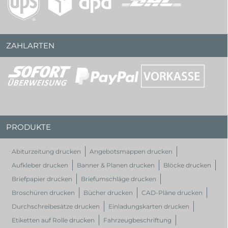
ZAHLARTEN
PRODUKTE
Abiturzeitung drucken
Angebotsmappen drucken
Aufkleber drucken
Banner & Planen drucken
Blöcke drucken
Briefpapier drucken
Briefumschläge drucken
Broschüren drucken
Bücher drucken
CAD-Pläne drucken
Durchschreibesätze drucken
Einladungskarten drucken
Etiketten auf Rolle drucken
Fahrzeugbeschriftung