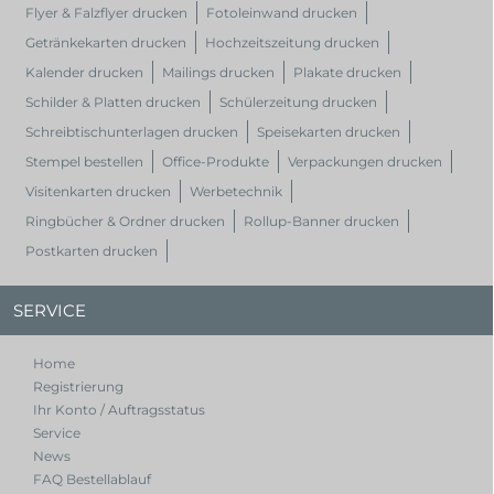
Flyer & Falzflyer drucken
Fotoleinwand drucken
Getränkekarten drucken
Hochzeitszeitung drucken
Kalender drucken
Mailings drucken
Plakate drucken
Schilder & Platten drucken
Schülerzeitung drucken
Schreibtischunterlagen drucken
Speisekarten drucken
Stempel bestellen
Office-Produkte
Verpackungen drucken
Visitenkarten drucken
Werbetechnik
Ringbücher & Ordner drucken
Rollup-Banner drucken
Postkarten drucken
SERVICE
Home
Registrierung
Ihr Konto / Auftragsstatus
Service
News
FAQ Bestellablauf