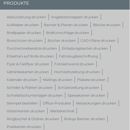
PRODUKTE
Abiturzeitung drucken
Angebotsmappen drucken
Aufkleber drucken
Banner & Planen drucken
Blöcke drucken
Briefpapier drucken
Briefumschläge drucken
Broschüren drucken
Bücher drucken
CAD-Pläne drucken
Durchschreibesätze drucken
Einladungskarten drucken
Etiketten auf Rolle drucken
Fahrzeugbeschriftung
Flyer & Falzflyer drucken
Fotoleinwand drucken
Getränkekarten drucken
Hochzeitszeitung drucken
Kalender drucken
Mailings drucken
Plakate drucken
Schilder & Platten drucken
Schülerzeitung drucken
Schreibtischunterlagen drucken
Speisekarten drucken
Stempel bestellen
Office-Produkte
Verpackungen drucken
Visitenkarten drucken
Werbetechnik
Ringbücher & Ordner drucken
Rollup-Banner drucken
Postkarten drucken